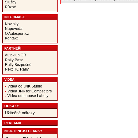
Služby
Různé
INFORMACE
Novinky
Nápověda
O Autosport.cz
Kontakt
PARTNEŘI
Autoklub ČR
Rally-Base
Rally Bezpečně
Next RC Rally
VIDEA
Videa od JNK Studio
Videa JNK for Competitors
Videa od Luboše Laholy
ODKAZY
Užitečné odkazy
REKLAMA
NEJČTENĚJŠÍ ČLÁNKY