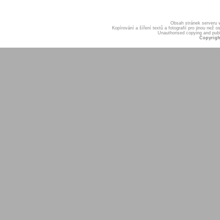
Obsah stránek serveru
Kopírování a šíření textů a fotografií pro jinou ne
Unauthorised copying and publis
Copyrigh