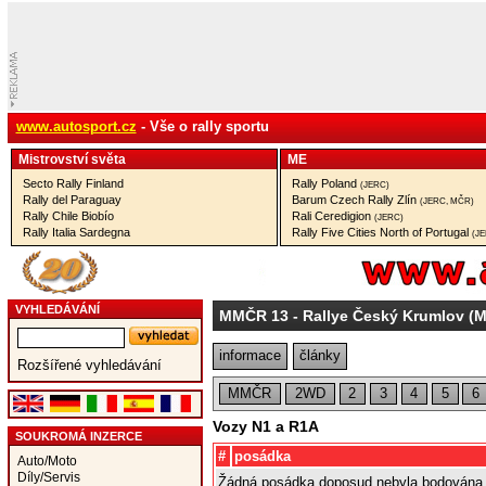
www.autosport.cz
- Vše o rally sportu
Mistrovství­ světa
ME
Secto Rally Finland
Rally Poland
(JERC)
Rally del Paraguay
Barum Czech Rally Zlín
(JERC, MČR)
Rally Chile Biobío
Rali Ceredigion
(JERC)
Rally Italia Sardegna
Rally Five Cities North of Portugal
(J
VYHLEDÁVÁNÍ
MMČR 13
- Rallye Český Krumlov (
informace
články
Rozšířené vyhledávání
MMČR
2WD
2
3
4
5
6
Vozy N1 a R1A
SOUKROMÁ INZERCE
#
posádka
Auto/Moto
Díly/Servis
Žádná posádka doposud nebyla bodována