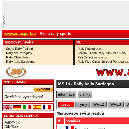
www.autosport.cz
- Vše o rally sportu
Mistrovství­ světa
ME
Secto Rally Finland
Rally Poland
(JERC)
Rally del Paraguay
Barum Czech Rally Zlín
(JERC, MČR)
Rally Chile Biobío
Rali Ceredigion
(JERC)
Rally Italia Sardegna
Rally Five Cities North of Portugal
(J
VYHLEDÁVÁNÍ
MS 14
- Rally Italia Sardegna
informace
články
Rozšířené vyhledávání
Jezdci
Týmy
WRC2
WRC3
Mistrovství světa jezdců
SOUKROMÁ INZERCE
#
posádka
Auto/Moto
Díly/Servis
1.