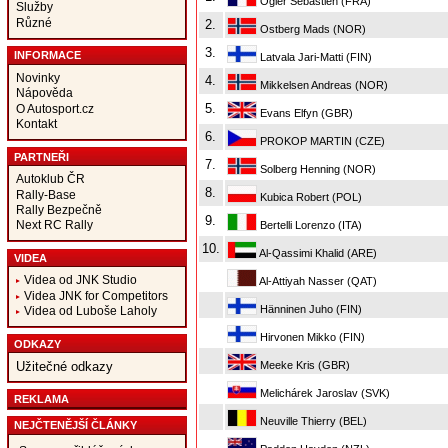
Ogier Sébastien (FRA)
Služby
Různé
2.
Ostberg Mads (NOR)
3.
INFORMACE
Latvala Jari-Matti (FIN)
Novinky
4.
Mikkelsen Andreas (NOR)
Nápověda
5.
O Autosport.cz
Evans Elfyn (GBR)
Kontakt
6.
PROKOP MARTIN (CZE)
PARTNEŘI
7.
Solberg Henning (NOR)
Autoklub ČR
8.
Rally-Base
Kubica Robert (POL)
Rally Bezpečně
9.
Next RC Rally
Bertelli Lorenzo (ITA)
10.
Al-Qassimi Khalid (ARE)
VIDEA
Videa od JNK Studio
Al-Attiyah Nasser (QAT)
Videa JNK for Competitors
Hänninen Juho (FIN)
Videa od Luboše Laholy
Hirvonen Mikko (FIN)
ODKAZY
Meeke Kris (GBR)
Užitečné odkazy
Melichárek Jaroslav (SVK)
REKLAMA
Neuville Thierry (BEL)
NEJČTENĚJŠÍ ČLÁNKY