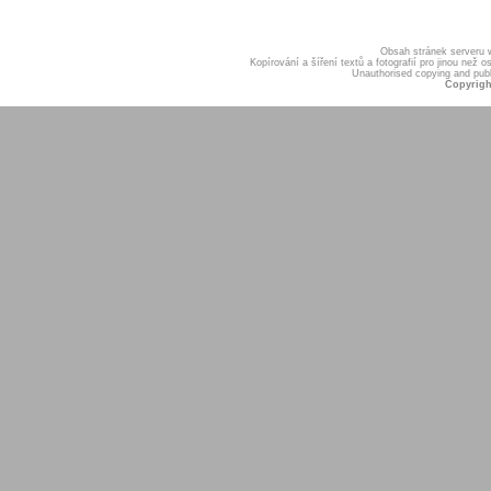
Obsah stránek serveru
Kopírování a šíření textů a fotografií pro jinou ne
Unauthorised copying and publis
Copyrigh