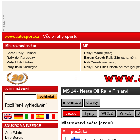
www.autosport.cz
- Vše o rally sportu
Mistrovství­ světa
ME
Secto Rally Finland
Rally Poland
(JERC)
Rally del Paraguay
Barum Czech Rally Zlín
(JERC, MČR)
Rally Chile Biobío
Rali Ceredigion
(JERC)
Rally Italia Sardegna
Rally Five Cities North of Portugal
(J
VYHLEDÁVÁNÍ
MS 14
- Neste Oil Rally Finland
informace
články
Rozšířené vyhledávání
Jezdci
Týmy
WRC2
WRC3
Mistrovství světa jezdců
SOUKROMÁ INZERCE
#
posádka
Auto/Moto
Díly/Servis
1.