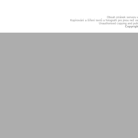
Obsah stránek serveru
Kopírování a šíření textů a fotografií pro jinou ne
Unauthorised copying and publis
Copyrigh