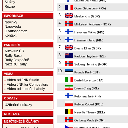
Latvala Jari-Matti (FIN)
Služby
Různé
2.
Ogier Sébastien (FRA)
3.
INFORMACE
Meeke Kris (GBR)
Novinky
4.
Mikkelsen Andreas (NOR)
Nápověda
5.
O Autosport.cz
Hirvonen Mikko (FIN)
Kontakt
6.
Hänninen Juho (FIN)
PARTNEŘI
7.
Evans Elfyn (GBR)
Autoklub ČR
8.
Rally-Base
Paddon Hayden (NZL)
Rally Bezpečně
9.
Next RC Rally
Solberg Henning (NOR)
10.
Kruuda Karl (EST)
VIDEA
Videa od JNK Studio
Bertelli Lorenzo (ITA)
Videa JNK for Competitors
Breen Craig (IRL)
Videa od Luboše Laholy
Ketomaa Jari (FIN)
ODKAZY
Kubica Robert (POL)
Užitečné odkazy
Neuville Thierry (BEL)
REKLAMA
Ostberg Mads (NOR)
NEJČTENĚJŠÍ ČLÁNKY