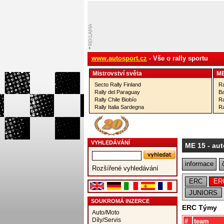
www.autosport.cz
- Vše o rally sportu
Mistrovství­ světa
M
Secto Rally Finland
Ra
Rally del Paraguay
Ba
Rally Chile Biobío
Ra
Rally Italia Sardegna
Ra
VYHLEDÁVÁNÍ
ME 15
- aut
informace
Rozšířené vyhledávání
ERC
ER
JUNIORS
SOUKROMÁ INZERCE
ERC Týmy
Auto/Moto
Díly/Servis
#
team