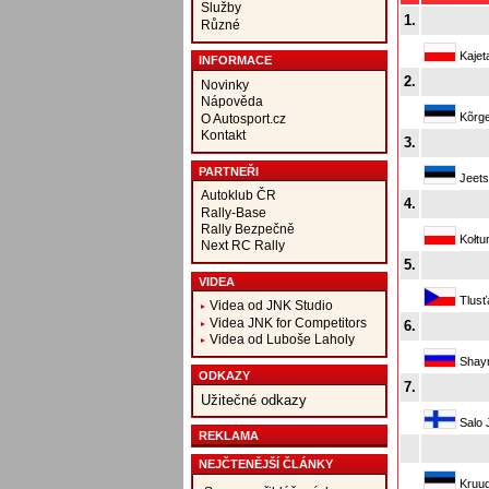
Služby
1.
Různé
Kajet
INFORMACE
2.
Novinky
Nápověda
Kõrge
O Autosport.cz
Kontakt
3.
PARTNEŘI
Jeets
Autoklub ČR
4.
Rally-Base
Rally Bezpečně
Kołtu
Next RC Rally
5.
VIDEA
Tlusť
Videa od JNK Studio
Videa JNK for Competitors
6.
Videa od Luboše Laholy
Shaym
ODKAZY
7.
Užitečné odkazy
Salo 
REKLAMA
NEJČTENĚJŠÍ ČLÁNKY
Kruud