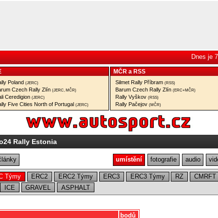
Dnes je 7
E
MČR
a
RSS
lly Poland
Silmet Rally Příbram
(JERC)
(RSS)
rum Czech Rally Zlín
Barum Czech Rally Zlín
(JERC, MČR)
(ERC+MČR)
li Ceredigion
Rally Vyškov
(JERC)
(RSS)
lly Five Cities North of Portugal
Rally Pačejov
(JERC)
(MČR)
o24 Rally Estonia
články
umístění
fotografie
audio
vid
C Týmy
ERC2
ERC2 Týmy
ERC3
ERC3 Týmy
RZ
CMRFT
ICE
GRAVEL
ASPHALT
bodů