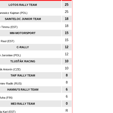
25
LOTOS RALLY TEAM
25
anowicz Kajetan (POL)
18
SAINTELOC JUNIOR TEAM
18
 Timmu (EST)
15
MM-MOTORSPORT
15
 Raul (EST)
12
C-RALLY
12
n Jarosław (POL)
10
TLUSŤÁK RACING
10
ák Antonín (CZE)
8
TAIF RALLY TEAM
8
iev Radik (RUS)
6
HANNU'S RALLY TEAM
6
Juha (FIN)
0
ME3 RALLY TEAM
R
a Karl (EST)