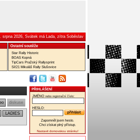
. srpna 2026, Svátek má Lada, zítra Soběslav
Ostatní­ soutěže
Star Rally Historic
BOAS Kopná
TipCars Pražský Rallysprint
Síť21 Mikuláš Rally Slušovice
PŘIHLÁŠENÍ
JMÉNO
:
nebo registrační číslo
eo
diskuse
HESLO:
LADIES
Zapomněl jsem heslo.
Chci získat plný přístup.
Nastavit domovskou stránku!