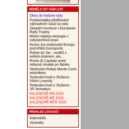
NEMĚLO BY VÁM UJÍT
Okno do historie rally
Problematika přidělování
náhradních časů na rally
Zásadní revoluce v European
Rally Trophy
Módní rádoby-ekologie v
rallysportové praxi
Konec éry mistrovství Evropy
pod křídly Eurosportu
Rallye du Var - soutěž s
velkým jménem, ale...
Roma di Capitale aneb
rallyový zmatek po Italsku
Sledování Rallye Monte Carlo
vrtulníkem
Testování Audi u Slušovic -
Vilém Lovecký
Testování Audi u Slušovic -
Jiří Jermakov
KALENDÁŘ MS 2026
KALENDÁŘ ME 2026
KALENDÁŘ MČR 2026
PŘEHLED ZÁVODŮ
Kalendáře
Výsledky