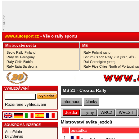
www.autosport.cz
- Vše o rally sportu
Mistrovství­ světa
ME
Secto Rally Finland
Rally Poland
(JERC)
Rally del Paraguay
Barum Czech Rally Zlín
(JERC, MČR)
Rally Chile Biobío
Rali Ceredigion
(JERC)
Rally Italia Sardegna
Rally Five Cities North of Portugal
(J
VYHLEDÁVÁNÍ
MS 21
- Croatia Rally
informace
články
Rozšířené vyhledávání
Jezdci
Týmy
WRC2
WRC2 T
Mistrovství světa jezdců
SOUKROMÁ INZERCE
#
posádka
Auto/Moto
Díly/Servis
1.