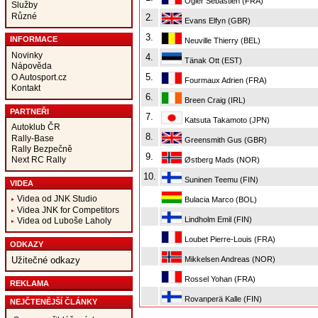
Ogier Sébastien (FRA)
Služby
Různé
2.
Evans Elfyn (GBR)
3.
INFORMACE
Neuville Thierry (BEL)
Novinky
4.
Tänak Ott (EST)
Nápověda
5.
O Autosport.cz
Fourmaux Adrien (FRA)
Kontakt
6.
Breen Craig (IRL)
PARTNEŘI
7.
Katsuta Takamoto (JPN)
Autoklub ČR
8.
Rally-Base
Greensmith Gus (GBR)
Rally Bezpečně
9.
Next RC Rally
Østberg Mads (NOR)
10.
Suninen Teemu (FIN)
VIDEA
Videa od JNK Studio
Bulacia Marco (BOL)
Videa JNK for Competitors
Lindholm Emil (FIN)
Videa od Luboše Laholy
Loubet Pierre-Louis (FRA)
ODKAZY
Mikkelsen Andreas (NOR)
Užitečné odkazy
Rossel Yohan (FRA)
REKLAMA
Rovanperä Kalle (FIN)
NEJČTENĚJŠÍ ČLÁNKY