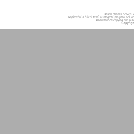
Obsah stránek serveru
Kopírování a šíření textů a fotografií pro jinou ne
Unauthorised copying and publis
Copyrigh