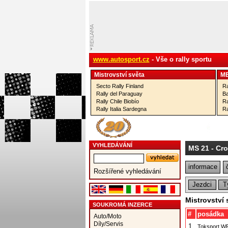
www.autosport.cz
- Vše o rally sportu
Mistrovství­ světa
M
Secto Rally Finland
Ra
Rally del Paraguay
Ba
Rally Chile Biobío
Ra
Rally Italia Sardegna
Ra
VYHLEDÁVÁNÍ
MS 21
- Cro
informace
Rozšířené vyhledávání
Jezdci
T
Mistrovství
SOUKROMÁ INZERCE
#
posádka
Auto/Moto
Díly/Servis
1.
Toksport W