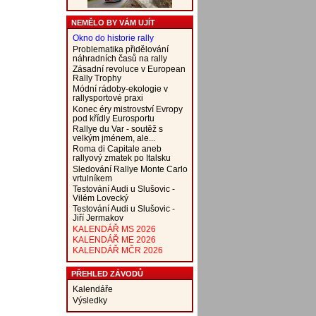
NEMĚLO BY VÁM UJÍT
Okno do historie rally
Problematika přidělování
náhradních časů na rally
Zásadní revoluce v European
Rally Trophy
Módní rádoby-ekologie v
rallysportové praxi
Konec éry mistrovství Evropy
pod křídly Eurosportu
Rallye du Var - soutěž s
velkým jménem, ale...
Roma di Capitale aneb
rallyový zmatek po Italsku
Sledování Rallye Monte Carlo
vrtulníkem
Testování Audi u Slušovic -
Vilém Lovecký
Testování Audi u Slušovic -
Jiří Jermakov
KALENDÁŘ MS 2026
KALENDÁŘ ME 2026
KALENDÁŘ MČR 2026
PŘEHLED ZÁVODŮ
Kalendáře
Výsledky