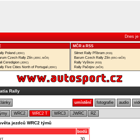
Dnes je 
E
MČR
a
RSS
lly Poland
Silmet Rally Příbram
(JERC)
(RSS)
rum Czech Rally Zlín
Barum Czech Rally Zlín
(JERC, MČR)
(ERC+MČR)
li Ceredigion
Rally Vyškov
(JERC)
(RSS)
lly Five Cities North of Portugal
Rally Pačejov
(JERC)
(MČR)
atia Rally
články
umístění
fotografie
audio
vid
ýmy
WRC2
WRC2 T
WRC3
JWRC
RZ
 světa jezdců WRC2 týmů
bodů
30
RT