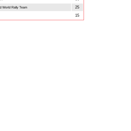
25
d World Rally Team
15