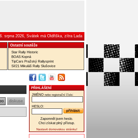
6. srpna 2026, Svátek má Oldřiška, zítra Lada
Ostatní­ soutěže
Star Rally Historic
BOAS Kopná
TipCars Pražský Rallysprint
Síť21 Mikuláš Rally Slušovice
PŘIHLÁŠENÍ
JMÉNO
:
nebo registrační číslo
eo
diskuse
HESLO:
Zapomněl jsem heslo.
Chci získat plný přístup.
Nastavit domovskou stránku!