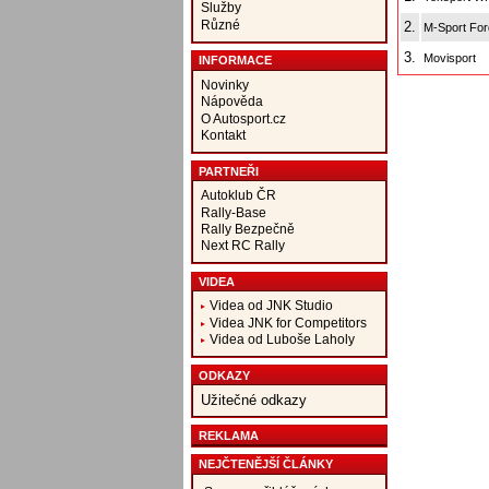
Služby
Různé
2.
M-Sport For
3.
Movisport
INFORMACE
Novinky
Nápověda
O Autosport.cz
Kontakt
PARTNEŘI
Autoklub ČR
Rally-Base
Rally Bezpečně
Next RC Rally
VIDEA
Videa od JNK Studio
Videa JNK for Competitors
Videa od Luboše Laholy
ODKAZY
Užitečné odkazy
REKLAMA
NEJČTENĚJŠÍ ČLÁNKY