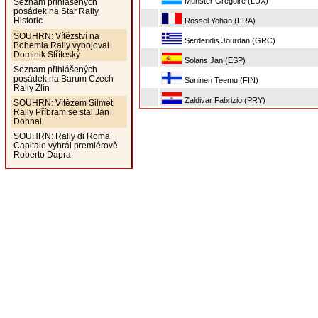
Munster Grégoire (LUX)
Seznam přihlášených
posádek na Star Rally
Historic
Rossel Yohan (FRA)
SOUHRN: Vítězství na
Serderidis Jourdan (GRC)
Bohemia Rally vybojoval
Dominik Stříteský
Solans Jan (ESP)
Seznam přihlášených
posádek na Barum Czech
Suninen Teemu (FIN)
Rally Zlín
Zaldivar Fabrizio (PRY)
SOUHRN: Vítězem Silmet
Rally Příbram se stal Jan
Dohnal
SOUHRN: Rally di Roma
Capitale vyhrál premiérově
Roberto Dapra