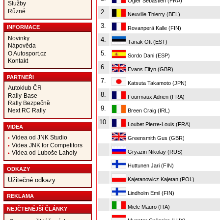
Ogier Sébastien (FRA)
Služby
Různé
2.
Neuville Thierry (BEL)
3.
INFORMACE
Rovanperä Kalle (FIN)
Novinky
4.
Tänak Ott (EST)
Nápověda
5.
O Autosport.cz
Sordo Dani (ESP)
Kontakt
6.
Evans Elfyn (GBR)
PARTNEŘI
7.
Katsuta Takamoto (JPN)
Autoklub ČR
8.
Rally-Base
Fourmaux Adrien (FRA)
Rally Bezpečně
9.
Next RC Rally
Breen Craig (IRL)
10.
Loubet Pierre-Louis (FRA)
VIDEA
Videa od JNK Studio
Greensmith Gus (GBR)
Videa JNK for Competitors
Gryazin Nikolay (RUS)
Videa od Luboše Laholy
Huttunen Jari (FIN)
ODKAZY
Kajetanowicz Kajetan (POL)
Užitečné odkazy
Lindholm Emil (FIN)
REKLAMA
Miele Mauro (ITA)
NEJČTENĚJŠÍ ČLÁNKY