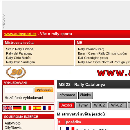
www.autosport.cz
- Vše o rally sportu
Mistrovství­ světa
ME
Secto Rally Finland
Rally Poland
(JERC)
Rally del Paraguay
Barum Czech Rally Zlín
(JERC, MČR)
Rally Chile Biobío
Rali Ceredigion
(JERC)
Rally Italia Sardegna
Rally Five Cities North of Portugal
(J
VYHLEDÁVÁNÍ
MS 22
- Rally Catalunya
informace
články
Rozšířené vyhledávání
Jezdci
Týmy
WRC2
WRC2T
Mistrovství světa jezdců
SOUKROMÁ INZERCE
#
posádka
Auto/Moto
Díly/Servis
1.