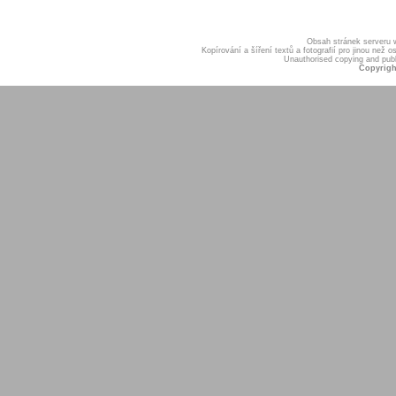
Obsah stránek serveru
Kopírování a šíření textů a fotografií pro jinou ne
Unauthorised copying and publis
Copyrigh