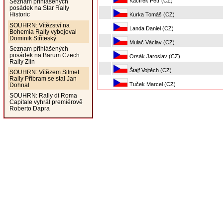
Kačírek Petr (CZ)
Seznam přihlášených
posádek na Star Rally
Historic
Kurka Tomáš (CZ)
SOUHRN: Vítězství na
Landa Daniel (CZ)
Bohemia Rally vybojoval
Dominik Stříteský
Mulač Václav (CZ)
Seznam přihlášených
posádek na Barum Czech
Orsák Jaroslav (CZ)
Rally Zlín
Štajf Vojtěch (CZ)
SOUHRN: Vítězem Silmet
Rally Příbram se stal Jan
Tuček Marcel (CZ)
Dohnal
SOUHRN: Rally di Roma
Capitale vyhrál premiérově
Roberto Dapra