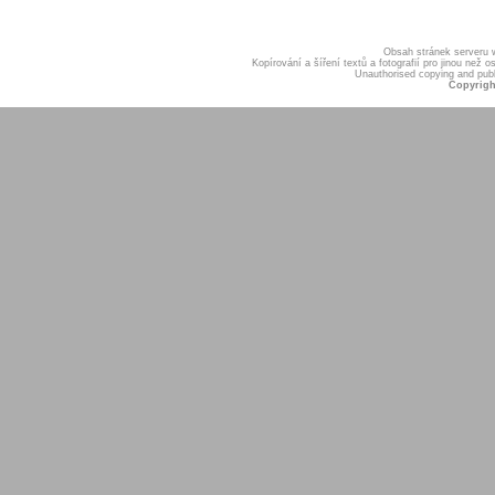
Obsah stránek serveru
Kopírování a šíření textů a fotografií pro jinou ne
Unauthorised copying and publis
Copyrigh