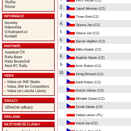
Pech Václav (CZ)
Služby
Různé
2.
Jakeš Miroslav (CZ)
3.
INFORMACE
Triner Emil (CZ)
Novinky
4.
Sýkora Jan (CZ)
Nápověda
5.
O Autosport.cz
Votava Jan (CZ)
Kontakt
6.
Barvík Vladimír (CZ)
PARTNEŘI
7.
Mifka Radek (CZ)
Autoklub ČR
8.
Rally-Base
Bujáček Martin (CZ)
Rally Bezpečně
9.
Next RC Rally
Achs Robert (CZ)
10.
Kirnig Richard (CZ)
VIDEA
Videa od JNK Studio
Adolf Robert (CZ)
Videa JNK for Competitors
Arazim Václav (CZ)
Videa od Luboše Laholy
Běhálek Daniel (CZ)
ODKAZY
Donát Václav (CZ)
Užitečné odkazy
Habaj Lukasz (PL)
REKLAMA
Havel Jan (CZ)
NEJČTENĚJŠÍ ČLÁNKY