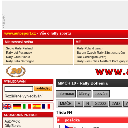
www.autosport.cz
- Vše o rally sportu
Mistrovství­ světa
ME
Secto Rally Finland
Rally Poland
(JERC)
Rally del Paraguay
Barum Czech Rally Zlín
(JERC, MČR)
Rally Chile Biobío
Rali Ceredigion
(JERC)
Rally Italia Sardegna
Rally Five Cities North of Portugal
(J
VYHLEDÁVÁNÍ
MMČR 10
- Rally Bohemia
informace
články
tipování
Rozšířené vyhledávání
MMČR
A
N
S2000
2WD
Třída N4
SOUKROMÁ INZERCE
#
posádka
Auto/Moto
Díly/Servis
1.