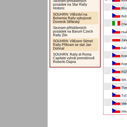
Adol
Seznam přihlášených
posádek na Star Rally
Historic
Břez
SOUHRN: Vítězství na
Búš 
Bohemia Rally vybojoval
Dominik Stříteský
Chen
Seznam přihlášených
posádek na Barum Czech
Hude
Rally Zlín
Janc
SOUHRN: Vítězem Silmet
Rally Příbram se stal Jan
Kačí
Dohnal
SOUHRN: Rally di Roma
Knei
Capitale vyhrál premiérově
Roberto Dapra
Kopá
Růž
Srb 
Tlus
Tuče
Valo
Vrko