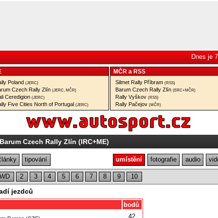
Dnes je 7
E
MČR
a
RSS
lly Poland
Silmet Rally Příbram
(JERC)
(RSS)
rum Czech Rally Zlín
Barum Czech Rally Zlín
(JERC, MČR)
(ERC+MČR)
li Ceredigion
Rally Vyškov
(JERC)
(RSS)
lly Five Cities North of Portugal
Rally Pačejov
(JERC)
(MČR)
Barum Czech Rally Zlín (IRC+ME)
články
tipování
umístění
fotografie
audio
vid
2WD
2
3
4
5
6
7
8
9
10
adí jezdců
bodů
42