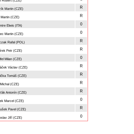
f Robert (CZE)
R
ík Martin (CZE)
R
Martin (CZE)
0
tre Elwis (ITA)
0
c Martin (CZE)
R
zak Rafal (POL)
R
rek Petr (CZE)
0
fel Milan (CZE)
R
ček Václav (CZE)
R
ička Tomáš (CZE)
R
Michal (CZE)
R
ťák Antonín (CZE)
0
k Marcel (CZE)
R
ušek Pavel (CZE)
0
slav Jiří (CZE)