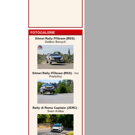
FOTOGALERIE
Silmet Rally Příbram (RSS)
-
Dalibor Benych
Silmet Rally Příbram (RSS)
- Ivo
Prieložný
Rally di Roma Capitale (JERC)
-
Sven Kollus