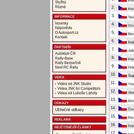
Kre
Služby
Různé
2.
Kos
3.
INFORMACE
Tara
Novinky
4.
Orsá
Nápověda
5.
O Autosport.cz
Barv
Kontakt
6.
Bujá
PARTNEŘI
7.
Jelí
Autoklub ČR
8.
Rally-Base
Kop
Rally Bezpečně
9.
Next RC Rally
Firl
10.
Štaj
VIDEA
11.
Videa od JNK Studio
Trin
Videa JNK for Competitors
12.
Vota
Videa od Luboše Laholy
13.
Kirn
ODKAZY
14.
Čern
Užitečné odkazy
15.
Pech
REKLAMA
16.
Petá
NEJČTENĚJŠÍ ČLÁNKY
17.