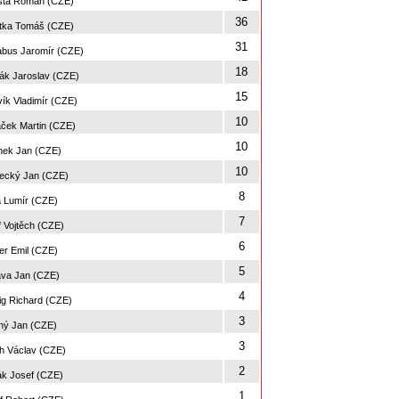
sta Roman (CZE)
36
tka Tomáš (CZE)
31
bus Jaromír (CZE)
18
k Jaroslav (CZE)
15
ík Vladimír (CZE)
10
ček Martin (CZE)
10
nek Jan (CZE)
10
ecký Jan (CZE)
8
a Lumír (CZE)
7
f Vojtěch (CZE)
6
er Emil (CZE)
5
va Jan (CZE)
4
ig Richard (CZE)
3
ý Jan (CZE)
3
 Václav (CZE)
2
k Josef (CZE)
1