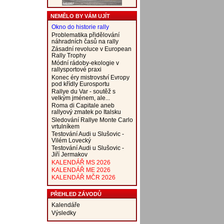
NEMĚLO BY VÁM UJÍT
Okno do historie rally
Problematika přidělování
náhradních časů na rally
Zásadní revoluce v European
Rally Trophy
Módní rádoby-ekologie v
rallysportové praxi
Konec éry mistrovství Evropy
pod křídly Eurosportu
Rallye du Var - soutěž s
velkým jménem, ale...
Roma di Capitale aneb
rallyový zmatek po Italsku
Sledování Rallye Monte Carlo
vrtulníkem
Testování Audi u Slušovic -
Vilém Lovecký
Testování Audi u Slušovic -
Jiří Jermakov
KALENDÁŘ MS 2026
KALENDÁŘ ME 2026
KALENDÁŘ MČR 2026
PŘEHLED ZÁVODŮ
Kalendáře
Výsledky