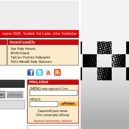
. srpna 2026, Svátek má Lada, zítra Soběslav
Ostatní­ soutěže
Star Rally Historic
BOAS Kopná
TipCars Pražský Rallysprint
Síť21 Mikuláš Rally Slušovice
PŘIHLÁŠENÍ
JMÉNO
:
nebo registrační číslo
eo
diskuse
HESLO:
Zapomněl jsem heslo.
Chci získat plný přístup.
Nastavit domovskou stránku!