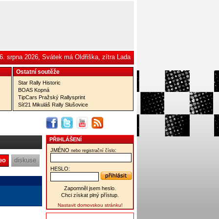
6. srpna 2026, Svátek má Oldřiška, zítra Lada
Ostatní­ soutěže
Star Rally Historic
BOAS Kopná
TipCars Pražský Rallysprint
Síť21 Mikuláš Rally Slušovice
PŘIHLÁŠENÍ
JMÉNO
:
nebo registrační číslo
eo
diskuse
HESLO:
Zapomněl jsem heslo.
Chci získat plný přístup.
Nastavit domovskou stránku!