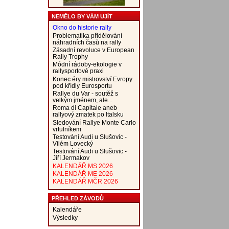
NEMĚLO BY VÁM UJÍT
Okno do historie rally
Problematika přidělování
náhradních časů na rally
Zásadní revoluce v European
Rally Trophy
Módní rádoby-ekologie v
rallysportové praxi
Konec éry mistrovství Evropy
pod křídly Eurosportu
Rallye du Var - soutěž s
velkým jménem, ale...
Roma di Capitale aneb
rallyový zmatek po Italsku
Sledování Rallye Monte Carlo
vrtulníkem
Testování Audi u Slušovic -
Vilém Lovecký
Testování Audi u Slušovic -
Jiří Jermakov
KALENDÁŘ MS 2026
KALENDÁŘ ME 2026
KALENDÁŘ MČR 2026
PŘEHLED ZÁVODŮ
Kalendáře
Výsledky