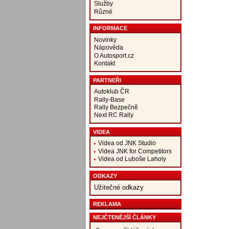
Služby
Různé
INFORMACE
Novinky
Nápověda
O Autosport.cz
Kontakt
PARTNEŘI
Autoklub ČR
Rally-Base
Rally Bezpečně
Next RC Rally
VIDEA
Videa od JNK Studio
Videa JNK for Competitors
Videa od Luboše Laholy
ODKAZY
Užitečné odkazy
REKLAMA
NEJČTENĚJŠÍ ČLÁNKY