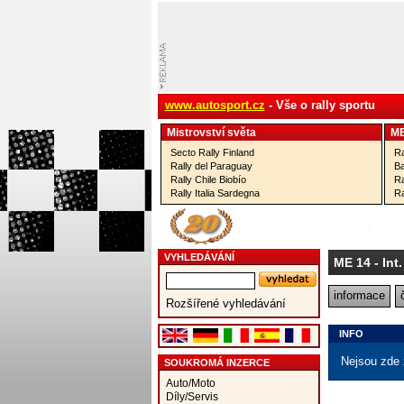
www.autosport.cz
- Vše o rally sportu
Mistrovství­ světa
M
Secto Rally Finland
Ra
Rally del Paraguay
Ba
Rally Chile Biobío
Ra
Rally Italia Sardegna
Ra
VYHLEDÁVÁNÍ
ME 14
- Int
informace
Rozšířené vyhledávání
INFO
Nejsou zde 
SOUKROMÁ INZERCE
Auto/Moto
Díly/Servis