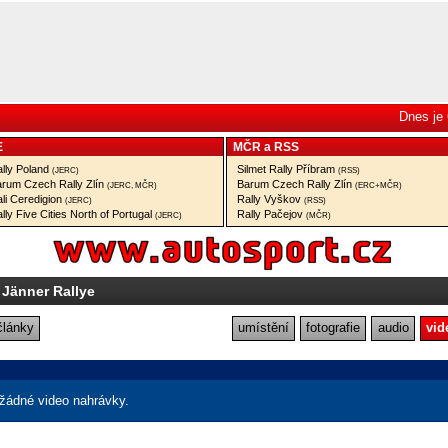
Dnes je 
E
MČR
a
RSS
lly Poland
Silmet Rally Příbram
(JERC)
(RSS)
rum Czech Rally Zlín
Barum Czech Rally Zlín
(JERC, MČR)
(ERC+MČR)
li Ceredigion
Rally Vyškov
(JERC)
(RSS)
lly Five Cities North of Portugal
Rally Pačejov
(JERC)
(MČR)
. Jänner Rallye
články
umístění
fotografie
audio
vid
žádné video nahrávky.