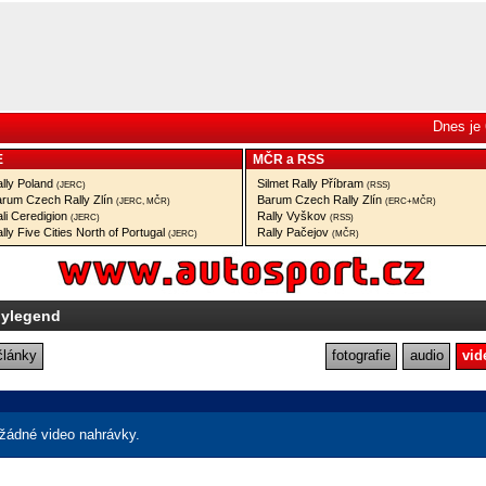
Dnes je 
E
MČR
a
RSS
lly Poland
Silmet Rally Příbram
(JERC)
(RSS)
rum Czech Rally Zlín
Barum Czech Rally Zlín
(JERC, MČR)
(ERC+MČR)
li Ceredigion
Rally Vyškov
(JERC)
(RSS)
lly Five Cities North of Portugal
Rally Pačejov
(JERC)
(MČR)
lylegend
články
fotografie
audio
vid
žádné video nahrávky.