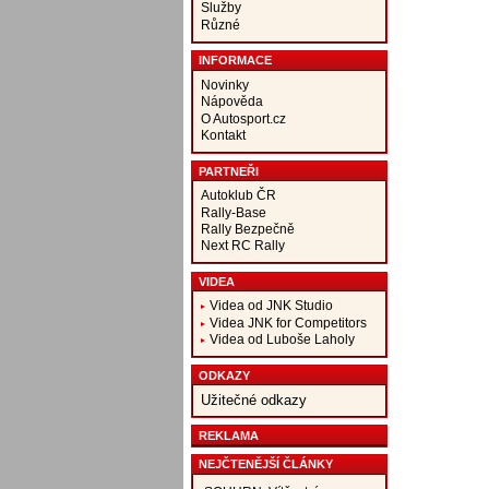
Služby
Různé
INFORMACE
Novinky
Nápověda
O Autosport.cz
Kontakt
PARTNEŘI
Autoklub ČR
Rally-Base
Rally Bezpečně
Next RC Rally
VIDEA
Videa od JNK Studio
Videa JNK for Competitors
Videa od Luboše Laholy
ODKAZY
Užitečné odkazy
REKLAMA
NEJČTENĚJŠÍ ČLÁNKY