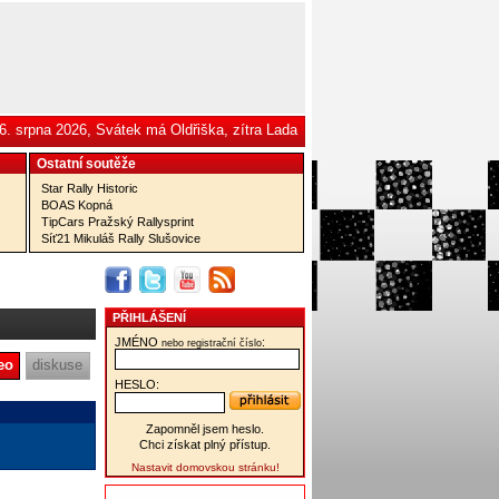
6. srpna 2026, Svátek má Oldřiška, zítra Lada
Ostatní­ soutěže
Star Rally Historic
BOAS Kopná
TipCars Pražský Rallysprint
Síť21 Mikuláš Rally Slušovice
PŘIHLÁŠENÍ
JMÉNO
:
nebo registrační číslo
eo
diskuse
HESLO:
Zapomněl jsem heslo.
Chci získat plný přístup.
Nastavit domovskou stránku!