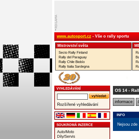
www.autosport.cz
- Vše o rally sportu
Mistrovství­ světa
M
Secto Rally Finland
Ra
Rally del Paraguay
Ba
Rally Chile Biobío
Ra
Rally Italia Sardegna
Ra
VYHLEDÁVÁNÍ
OS 14
- Ral
informace
Rozšířené vyhledávání
INFO
Nejsou zde 
SOUKROMÁ INZERCE
Auto/Moto
Díly/Servis