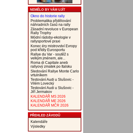
NEMĚLO BY VÁM UJÍT
Okno do historie rally
Problematika přidělování
náhradních časů na rally
Zásadní revoluce v European
Rally Trophy
Módní rádoby-ekologie v
rallysportové praxi
Konec éry mistrovství Evropy
pod křídly Eurosportu
Rallye du Var - soutěž s
velkým jménem, ale...
Roma di Capitale aneb
rallyový zmatek po Italsku
Sledování Rallye Monte Carlo
vrtulníkem
Testování Audi u Slušovic -
Vilém Lovecký
Testování Audi u Slušovic -
Jiří Jermakov
KALENDÁŘ MS 2026
KALENDÁŘ ME 2026
KALENDÁŘ MČR 2026
PŘEHLED ZÁVODŮ
Kalendáře
Výsledky