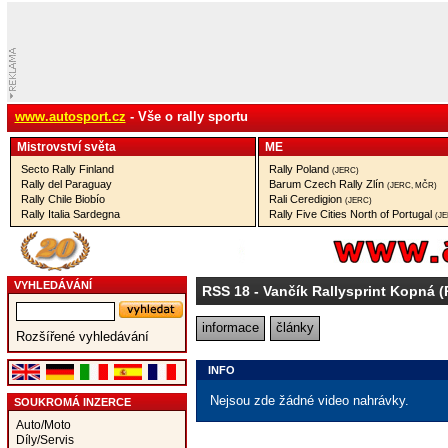
www.autosport.cz
- Vše o rally sportu
Mistrovství­ světa
ME
Secto Rally Finland
Rally Poland
(JERC)
Rally del Paraguay
Barum Czech Rally Zlín
(JERC, MČR)
Rally Chile Biobío
Rali Ceredigion
(JERC)
Rally Italia Sardegna
Rally Five Cities North of Portugal
(J
VYHLEDÁVÁNÍ
RSS 18
- Vančík Rallysprint Kopná 
informace
články
Rozšířené vyhledávání
INFO
Nejsou zde žádné video nahrávky.
SOUKROMÁ INZERCE
Auto/Moto
Díly/Servis