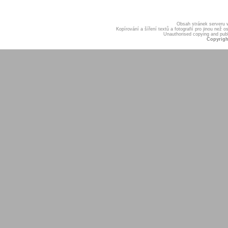
Obsah stránek serveru
Kopírování a šíření textů a fotografií pro jinou ne
Unauthorised copying and publis
Copyrigh