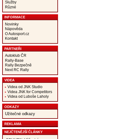
Služby
Různé
INFORMACE
Novinky
Nápověda
O Autosport.cz
Kontakt
PARTNEŘI
Autoklub ČR
Rally-Base
Rally Bezpečně
Next RC Rally
VIDEA
Videa od JNK Studio
Videa JNK for Competitors
Videa od Luboše Laholy
ODKAZY
Užitečné odkazy
REKLAMA
NEJČTENĚJŠÍ ČLÁNKY