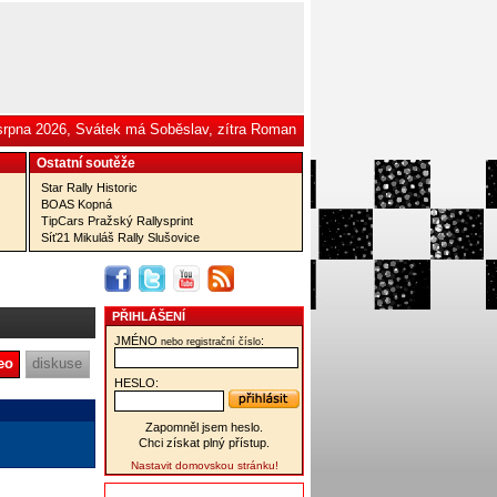
 srpna 2026, Svátek má Soběslav, zítra Roman
Ostatní­ soutěže
Star Rally Historic
BOAS Kopná
TipCars Pražský Rallysprint
Síť21 Mikuláš Rally Slušovice
PŘIHLÁŠENÍ
JMÉNO
:
nebo registrační číslo
eo
diskuse
HESLO:
Zapomněl jsem heslo.
Chci získat plný přístup.
Nastavit domovskou stránku!