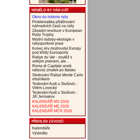
NEMĚLO BY VÁM UJÍT
Okno do historie rally
Problematika přidělování
náhradních časů na rally
Zásadní revoluce v European
Rally Trophy
Módní rádoby-ekologie v
rallysportové praxi
Konec éry mistrovství Evropy
pod křídly Eurosportu
Rallye du Var - soutěž s
velkým jménem, ale...
Roma di Capitale aneb
rallyový zmatek po Italsku
Sledování Rallye Monte Carlo
vrtulníkem
Testování Audi u Slušovic -
Vilém Lovecký
Testování Audi u Slušovic -
Jiří Jermakov
KALENDÁŘ MS 2026
KALENDÁŘ ME 2026
KALENDÁŘ MČR 2026
PŘEHLED ZÁVODŮ
Kalendáře
Výsledky