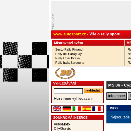
www.autosport.cz
- Vše o rally sportu
Mistrovství­ světa
M
Secto Rally Finland
Ra
Rally del Paraguay
Ba
Rally Chile Biobío
Ra
Rally Italia Sardegna
Ra
VYHLEDÁVÁNÍ
MS 06
- Cy
informace
Rozšířené vyhledávání
INFO
Nejsou zde 
SOUKROMÁ INZERCE
Auto/Moto
Díly/Servis