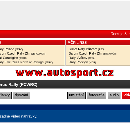
Dnes je 8.
E
MČR
a
RSS
lly Poland
Silmet Rally Příbram
(JERC)
(RSS)
rum Czech Rally Zlín
Barum Czech Rally Zlín
(JERC, MČR)
(ERC+MČR)
li Ceredigion
Rally Vyškov
(JERC)
(RSS)
lly Five Cities North of Portugal
Rally Pačejov
(JERC)
(MČR)
prus Rally (PCWRC)
články
tipování
umístění
fotografie
audio
vid
žádné video nahrávky.