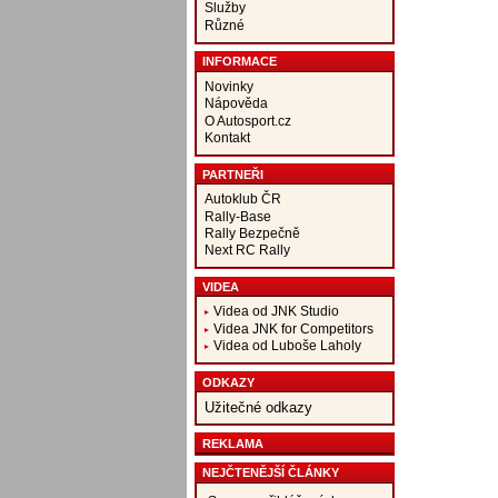
Služby
Různé
INFORMACE
Novinky
Nápověda
O Autosport.cz
Kontakt
PARTNEŘI
Autoklub ČR
Rally-Base
Rally Bezpečně
Next RC Rally
VIDEA
Videa od JNK Studio
Videa JNK for Competitors
Videa od Luboše Laholy
ODKAZY
Užitečné odkazy
REKLAMA
NEJČTENĚJŠÍ ČLÁNKY