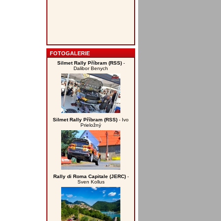
FOTOGALERIE
Silmet Rally Příbram (RSS)
-
Dalibor Benych
Silmet Rally Příbram (RSS)
- Ivo
Prieložný
Rally di Roma Capitale (JERC)
-
Sven Kollus