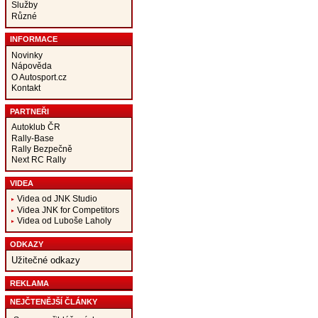
Služby
Různé
INFORMACE
Novinky
Nápověda
O Autosport.cz
Kontakt
PARTNEŘI
Autoklub ČR
Rally-Base
Rally Bezpečně
Next RC Rally
VIDEA
Videa od JNK Studio
Videa JNK for Competitors
Videa od Luboše Laholy
ODKAZY
Užitečné odkazy
REKLAMA
NEJČTENĚJŠÍ ČLÁNKY