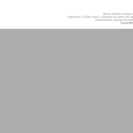
Obsah stránek serveru
Kopírování a šíření textů a fotografií pro jinou ne
Unauthorised copying and publis
Copyrigh