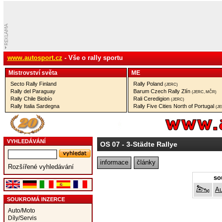
www.autosport.cz
- Vše o rally sportu
Mistrovství­ světa
ME
Secto Rally Finland
Rally Poland
(JERC)
Rally del Paraguay
Barum Czech Rally Zlín
(JERC, MČR)
Rally Chile Biobío
Rali Ceredigion
(JERC)
Rally Italia Sardegna
Rally Five Cities North of Portugal
(J
VYHLEDÁVÁNÍ
OS 07
- 3-Städte Rallye
informace
články
Rozšířené vyhledávání
so
Au
SOUKROMÁ INZERCE
Auto/Moto
Díly/Servis