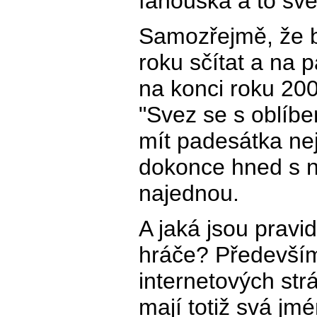
fanouška a to sve
Samozřejmě, že 
roku sčítat a na 
na konci roku 20
"Svez se s oblíb
mít padesátka ne
dokonce hned s n
najednou.
A jaká jsou pravi
hráče? Především
internetových str
mají totiž svá jmé