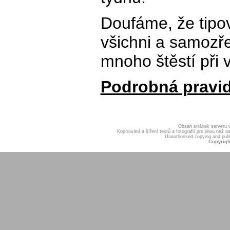
Doufáme, že tipov
všichni a samoz
mnoho štěstí při v
Podrobná pravid
Obsah stránek serveru
Kopírování a šíření textů a fotografií pro jinou ne
Unauthorised copying and publis
Copyrigh