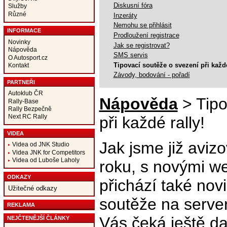
Diskusní fóra
Služby
Různé
Inzeráty
Nemohu se přihlásit
INFORMACE
Prodloužení registrace
Novinky
Jak se registrovat?
Nápověda
SMS servis
O Autosport.cz
Tipovací soutěže o svezení při každé
Kontakt
Závody, bodování - pořadí
PARTNEŘI
Autoklub ČR
Nápověda
> Tipo
Rally-Base
Rally Bezpečně
Next RC Rally
při každé rally!
VIDEA
Jak jsme již avizo
Videa od JNK Studio
Videa JNK for Competitors
Videa od Luboše Laholy
roku, s novými w
ODKAZY
přichází také nov
Užitečné odkazy
soutěže na serve
REKLAMA
Vás čeká ještě da
NEJČTENĚJŠÍ ČLÁNKY