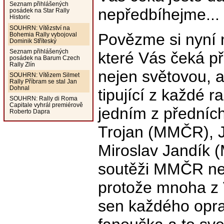
Seznam přihlášených
nepředbíhejme...
posádek na Star Rally
Historic
SOUHRN: Vítězství na
Povězme si nyní n
Bohemia Rally vybojoval
Dominik Stříteský
Seznam přihlášených
které Vás čeká př
posádek na Barum Czech
Rally Zlín
nejen světovou, al
SOUHRN: Vítězem Silmet
Rally Příbram se stal Jan
Dohnal
tipující z každé ra
SOUHRN: Rally di Roma
Capitale vyhrál premiérově
jedním z předníc
Roberto Dapra
Trojan (MMČR), J
Miroslav Jandík (
soutěži MMČR ne
protože mnoha z 
sen každého opra