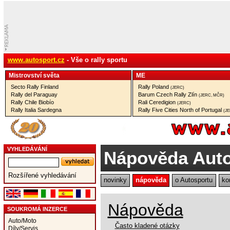
www.autosport.cz
- Vše o rally sportu
Mistrovství­ světa
ME
Secto Rally Finland
Rally Poland
(JERC)
Rally del Paraguay
Barum Czech Rally Zlín
(JERC, MČR)
Rally Chile Biobío
Rali Ceredigion
(JERC)
Rally Italia Sardegna
Rally Five Cities North of Portugal
(J
VYHLEDÁVÁNÍ
Nápověda Auto
Rozšířené vyhledávání
novinky
nápověda
o Autosportu
ko
Nápověda
SOUKROMÁ INZERCE
Auto/Moto
Často kladené otázky
Díly/Servis