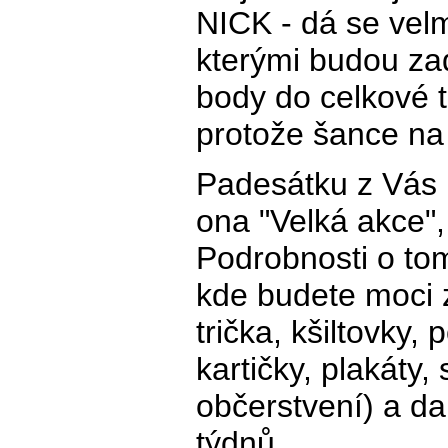
NICK - dá se velm
kterými budou zad
body do celkové t
protože šance na
Padesátku z Vás 
ona "Velká akce",
Podrobnosti o to
kde budete moci z
trička, kšiltovky
kartičky, plakáty
občerstvení) a da
týdnů.