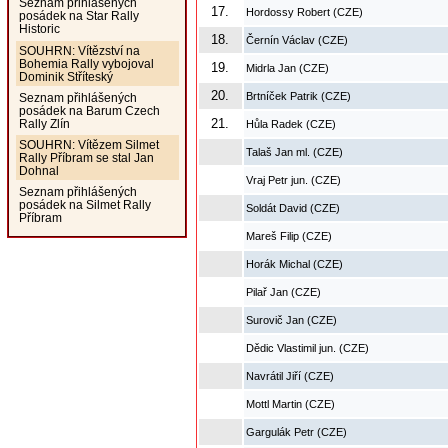
Seznam přihlášených
17.
Hordossy Robert (CZE)
posádek na Star Rally
Historic
18.
Černín Václav (CZE)
SOUHRN: Vítězství na
Bohemia Rally vybojoval
19.
Midrla Jan (CZE)
Dominik Stříteský
20.
Brtníček Patrik (CZE)
Seznam přihlášených
posádek na Barum Czech
21.
Rally Zlín
Hůla Radek (CZE)
SOUHRN: Vítězem Silmet
Talaš Jan ml. (CZE)
Rally Příbram se stal Jan
Dohnal
Vraj Petr jun. (CZE)
Seznam přihlášených
posádek na Silmet Rally
Soldát David (CZE)
Příbram
Mareš Filip (CZE)
Horák Michal (CZE)
Pilař Jan (CZE)
Surovič Jan (CZE)
Dědic Vlastimil jun. (CZE)
Navrátil Jiří (CZE)
Mottl Martin (CZE)
Gargulák Petr (CZE)