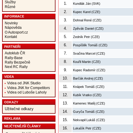
Služby
1.
Kundlák Ján (SVK)
Různé
2.
Kupec Karel (CZE)
INFORMACE
3.
Dohnal René (CZE)
Novinky
Nápověda
4.
Zpěvák Daniel (CZE)
O Autosport.cz
5.
Kontakt
Zedník Petr (CZE)
6.
Pospíšilík Tomáš (CZE)
PARTNEŘI
Autoklub ČR
7.
Svačina Marcel (CZE)
Rally-Base
8.
Kouřil Martin (CZE)
Rally Bezpečně
Next RC Rally
9.
Kupec Radomír (CZE)
VIDEA
10.
Barčák Andrej (CZE)
Videa od JNK Studio
11.
Knápek Tomáš (CZE)
Videa JNK for Competitors
Videa od Luboše Laholy
12.
Kubík Vratko (CZE)
ODKAZY
13.
Kamenec Matěj (CZE)
Užitečné odkazy
14.
Guryča Tomáš (CZE)
REKLAMA
15.
Nekvapil Lukáš (CZE)
NEJČTENĚJŠÍ ČLÁNKY
16.
Lukašík Petr (CZE)