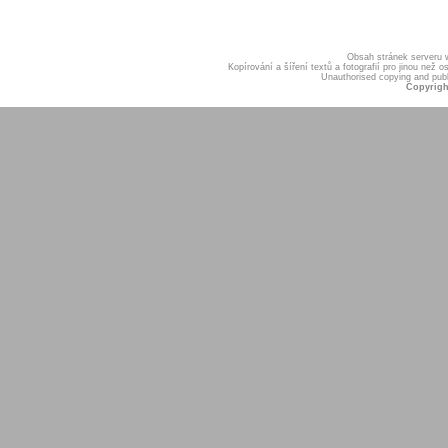
Obsah stránek serveru
Kopírování a šíření textů a fotografií pro jinou ne
Unauthorised copying and publis
Copyrigh