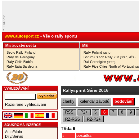
www.autosport.cz
- Vše o rally sportu
Mistrovství­ světa
ME
Secto Rally Finland
Rally Poland
(JERC)
Rally del Paraguay
Barum Czech Rally Zlín
(JERC, MČR)
Rally Chile Biobío
Rali Ceredigion
(JERC)
Rally Italia Sardegna
Rally Five Cities North of Portugal
(J
VYHLEDÁVÁNÍ
Rallysprint Série 2016
články
kalendář závodů
bodování
Rozšířené vyhledávání
RSS
P2+
5
6
7
8
9
RZ-RSS
RZ-P2+
SOUKROMÁ INZERCE
Třída 6
Auto/Moto
#
posádka
Díly/Servis