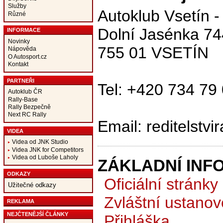
Služby
Autoklub Vsetín 
Různé
Dolní Jasénka 74
INFORMACE
Novinky
755 01 VSETÍN
Nápověda
O Autosport.cz
Kontakt
PARTNEŘI
Tel: +420 734 79
Autoklub ČR
Rally-Base
Rally Bezpečně
Next RC Rally
Email: reditelstv
VIDEA
Videa od JNK Studio
Videa JNK for Competitors
Videa od Luboše Laholy
ZÁKLADNÍ INF
ODKAZY
Oficiální stránky
Užitečné odkazy
Zvláštní ustanov
REKLAMA
NEJČTENĚJŠÍ ČLÁNKY
Přihláška