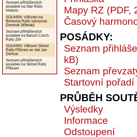
Seznam přihlášených
posádek na Star Rally
Mapy RZ (PDF, 
Historic
SOUHRN: Vítězství na
Časový harmono
Bohemia Rally vybojoval
Dominik Stříteský
Seznam přihlášených
POSÁDKY:
posádek na Barum Czech
Rally Zlín
Seznam přihláš
SOUHRN: Vítězem Silmet
Rally Příbram se stal Jan
Dohnal
kB)
Seznam přihlášených
posádek na Silmet Rally
Seznam převzat
Příbram
Startovní pořadí
PRŮBĚH SOUTĚ
Výsledky
Informace
Odstoupení