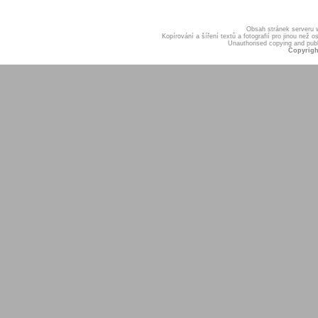
Obsah stránek serveru
Kopírování a šíření textů a fotografií pro jinou ne
Unauthorised copying and publis
Copyrigh