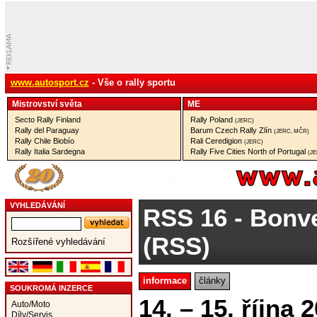
www.autosport.cz
- Vše o rally sportu
Mistrovství­ světa
ME
Secto Rally Finland
Rally Poland
(JERC)
Rally del Paraguay
Barum Czech Rally Zlín
(JERC, MČR)
Rally Chile Biobío
Rali Ceredigion
(JERC)
Rally Italia Sardegna
Rally Five Cities North of Portugal
(J
VYHLEDÁVÁNÍ
RSS 16
- Bonve
(RSS)
Rozšířené vyhledávání
informace
články
SOUKROMÁ INZERCE
14. – 15. října 
Auto/Moto
Díly/Servis