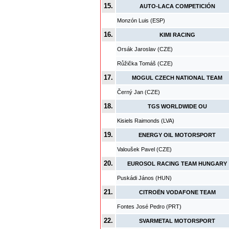
15.
AUTO-LACA COMPETICIÓN
Monzón Luis (ESP)
16.
KIMI RACING
Orsák Jaroslav (CZE)
Růžička Tomáš (CZE)
17.
MOGUL CZECH NATIONAL TEAM
Černý Jan (CZE)
18.
TGS WORLDWIDE OU
Kisiels Raimonds (LVA)
19.
ENERGY OIL MOTORSPORT
Valoušek Pavel (CZE)
20.
EUROSOL RACING TEAM HUNGARY
Puskádi János (HUN)
21.
CITROËN VODAFONE TEAM
Fontes José Pedro (PRT)
22.
SVARMETAL MOTORSPORT