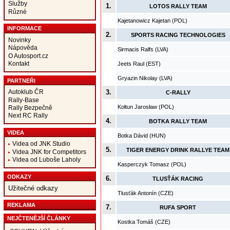
Služby
1.
LOTOS RALLY TEAM
Různé
Kajetanowicz Kajetan (POL)
INFORMACE
2.
SPORTS RACING TECHNOLOGIES
Novinky
Nápověda
Sirmacis Ralfs (LVA)
O Autosport.cz
Kontakt
Jeets Raul (EST)
Gryazin Nikolay (LVA)
PARTNEŘI
Autoklub ČR
3.
C-RALLY
Rally-Base
Kołtun Jarosław (POL)
Rally Bezpečně
Next RC Rally
4.
BOTKA RALLY TEAM
VIDEA
Botka Dávid (HUN)
Videa od JNK Studio
5.
TIGER ENERGY DRINK RALLYE TEAM
Videa JNK for Competitors
Videa od Luboše Laholy
Kasperczyk Tomasz (POL)
ODKAZY
6.
TLUSŤÁK RACING
Užitečné odkazy
Tlusťák Antonín (CZE)
REKLAMA
7.
RUFA SPORT
NEJČTENĚJŠÍ ČLÁNKY
Kostka Tomáš (CZE)