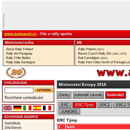
www.autosport.cz
- Vše o rally sportu
Mistrovství­ světa
ME
Secto Rally Finland
Rally Poland
(JERC)
Rally del Paraguay
Barum Czech Rally Zlín
(JERC, MČR)
Rally Chile Biobío
Rali Ceredigion
(JERC)
Rally Italia Sardegna
Rally Five Cities North of Portugal
(J
VYHLEDÁVÁNÍ
Mistrovství Evropy 2016
články
kalendář závodů
bodování
Rozšířené vyhledávání
ERC
ERC Týmy
ERC2
ERC2 T
JUNIORS
SOUKROMÁ INZERCE
ERC Týmy
Auto/Moto
#
team
Díly/Servis