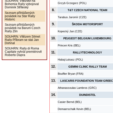
SOUHRN: Vítězství na
Grzyb Grzegorz (POL)
Bohemia Rally vybojoval
Dominik Stříteský
8.
T&T CZECH NATIONAL TEAM
Seznam přihlášených
posádek na Star Rally
Tarabus Jaromír (CZE)
Historic
9.
ŠKODA MOTORSPORT
Seznam přihlášených
posádek na Barum Czech
Rally Zlín
Kopecký Jan (CZE)
SOUHRN: Vítězem Silmet
10.
PEUGEOT BELGIUM LUXEMBOURG
Rally Příbram se stal Jan
Dohnal
Princen Kris (BEL)
SOUHRN: Rally di Roma
Capitale vyhrál premiérově
11.
RALLYTECHNOLOGY
Roberto Dapra
Habaj Łukasz (POL)
12.
GEMINI CLINIC RALLY TEAM
Bouffier Bryan (FRA)
13.
LASCARIS FOUNDATION TEAM GREEC
Athanassoulas Lambros (GRC)
14.
DUINDISTEL
Casier Bernd (BEL)
Demaerschalk Kevin (BEL)