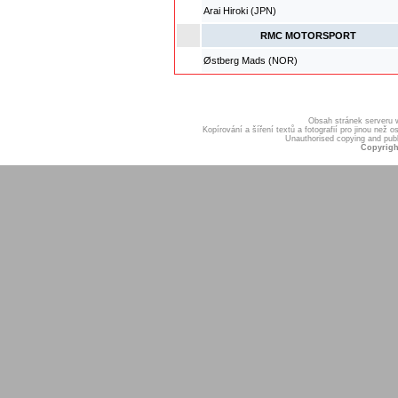
Arai Hiroki (JPN)
RMC MOTORSPORT
Østberg Mads (NOR)
Obsah stránek serveru
Kopírování a šíření textů a fotografií pro jinou ne
Unauthorised copying and publis
Copyrigh