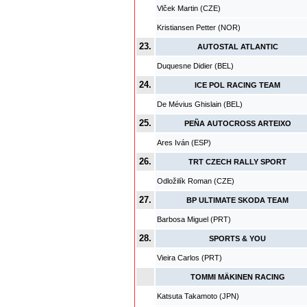
Vlček Martin (CZE)
Kristiansen Petter (NOR)
23.
AUTOSTAL ATLANTIC
Duquesne Didier (BEL)
24.
ICE POL RACING TEAM
De Mévius Ghislain (BEL)
25.
PEÑA AUTOCROSS ARTEIXO
Ares Iván (ESP)
26.
TRT CZECH RALLY SPORT
Odložilík Roman (CZE)
27.
BP ULTIMATE SKODA TEAM
Barbosa Miguel (PRT)
28.
SPORTS & YOU
Vieira Carlos (PRT)
TOMMI MÄKINEN RACING
Katsuta Takamoto (JPN)