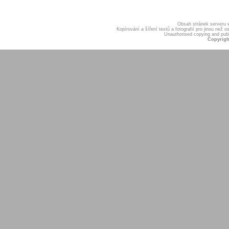
Obsah stránek serveru
Kopírování a šíření textů a fotografií pro jinou ne
Unauthorised copying and publis
Copyrigh