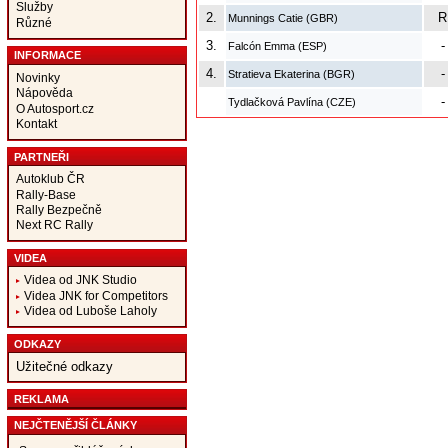
Služby
2.
R
Munnings Catie (GBR)
Různé
3.
-
Falcón Emma (ESP)
INFORMACE
4.
-
Stratieva Ekaterina (BGR)
Novinky
Nápověda
-
Tydlačková Pavlína (CZE)
O Autosport.cz
Kontakt
PARTNEŘI
Autoklub ČR
Rally-Base
Rally Bezpečně
Next RC Rally
VIDEA
Videa od JNK Studio
Videa JNK for Competitors
Videa od Luboše Laholy
ODKAZY
Užitečné odkazy
REKLAMA
NEJČTENĚJŠÍ ČLÁNKY