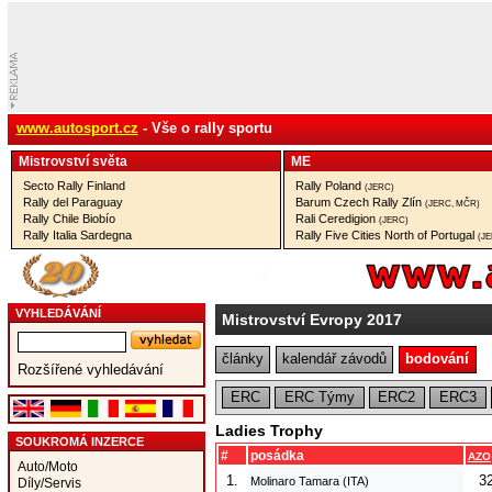
www.autosport.cz
- Vše o rally sportu
Mistrovství­ světa
ME
Secto Rally Finland
Rally Poland
(JERC)
Rally del Paraguay
Barum Czech Rally Zlín
(JERC, MČR)
Rally Chile Biobío
Rali Ceredigion
(JERC)
Rally Italia Sardegna
Rally Five Cities North of Portugal
(J
VYHLEDÁVÁNÍ
Mistrovství Evropy 2017
články
kalendář závodů
bodování
Rozšířené vyhledávání
ERC
ERC Týmy
ERC2
ERC3
Ladies Trophy
SOUKROMÁ INZERCE
#
posádka
AZO
Auto/Moto
1.
3
Molinaro Tamara (ITA)
Díly/Servis