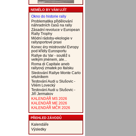
NEMĚLO BY VÁM UJÍT
Okno do historie rally
Problematika přidělování
náhradních časů na rally
Zásadní revoluce v European
Rally Trophy
Módní rádoby-ekologie v
rallysportové praxi
Konec éry mistrovství Evropy
pod křídly Eurosportu
Rallye du Var - soutěž s
velkým jménem, ale...
Roma di Capitale aneb
rallyový zmatek po Italsku
Sledování Rallye Monte Carlo
vrtulníkem
Testování Audi u Slušovic -
Vilém Lovecký
Testování Audi u Slušovic -
Jiří Jermakov
KALENDÁŘ MS 2026
KALENDÁŘ ME 2026
KALENDÁŘ MČR 2026
PŘEHLED ZÁVODŮ
Kalendáře
Výsledky