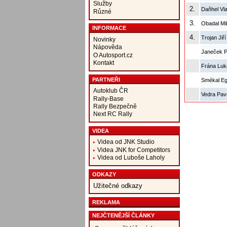
Služby
2.
Daňhel Vla
Různé
3.
Obadal Mi
INFORMACE
4.
Trojan Jiř
Novinky
Nápověda
Janeček P
O Autosport.cz
Kontakt
Frána Luk
PARTNEŘI
Smékal E
Autoklub ČR
Vedra Pav
Rally-Base
Rally Bezpečně
Next RC Rally
VIDEA
Videa od JNK Studio
Videa JNK for Competitors
Videa od Luboše Laholy
ODKAZY
Užitečné odkazy
REKLAMA
NEJČTENĚJŠÍ ČLÁNKY