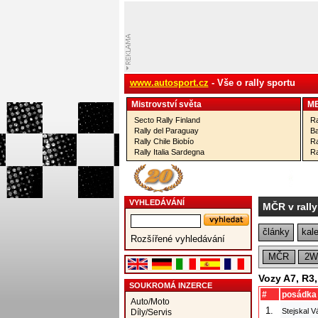
www.autosport.cz
- Vše o rally sportu
Mistrovství­ světa
M
Secto Rally Finland
Ra
Rally del Paraguay
Ba
Rally Chile Biobío
Ra
Rally Italia Sardegna
Ra
VYHLEDÁVÁNÍ
MČR v rally
články
kal
Rozšířené vyhledávání
MČR
2W
Vozy A7, R3
SOUKROMÁ INZERCE
#
posádka
Auto/Moto
1.
Stejskal V
Díly/Servis