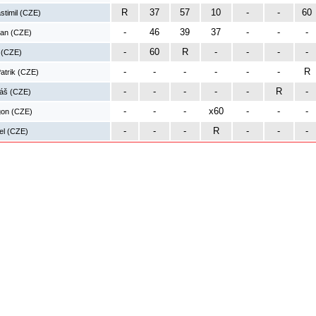
R
37
57
10
-
-
60
stimil (CZE)
-
46
39
37
-
-
-
lan (CZE)
-
60
R
-
-
-
-
í (CZE)
-
-
-
-
-
-
R
atrik (CZE)
-
-
-
-
-
R
-
áš (CZE)
-
-
-
x60
-
-
-
gon (CZE)
-
-
-
R
-
-
-
el (CZE)