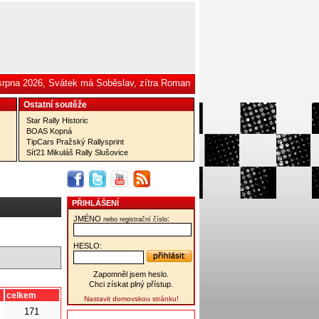
 srpna 2026, Svátek má Soběslav, zítra Roman
Ostatní­ soutěže
Star Rally Historic
BOAS Kopná
TipCars Pražský Rallysprint
Síť21 Mikuláš Rally Slušovice
PŘIHLÁŠENÍ
JMÉNO
:
nebo registrační číslo
HESLO:
Zapomněl jsem heslo.
Chci získat plný přístup.
celkem
Nastavit domovskou stránku!
171