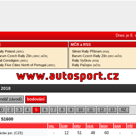
Dnes je 8.
E
MČR
a
RSS
lly Poland
Silmet Rally Příbram
(JERC)
(RSS)
rum Czech Rally Zlín
Barum Czech Rally Zlín
(JERC, MČR)
(ERC+MČR)
li Ceredigion
Rally Vyškov
(JERC)
(RSS)
lly Five Cities North of Portugal
Rally Pačejov
(JERC)
(MČR)
 2018
endář závodů
bodování
D
2
3
4
5
6
7
8
9
10
11
12
13
RZ
, S1600
VAL
ŠUM
KRU
HUS
BOH
BAR
PŘÍ
-
12
51
48
60
-
-
áclav jun. (CZE)