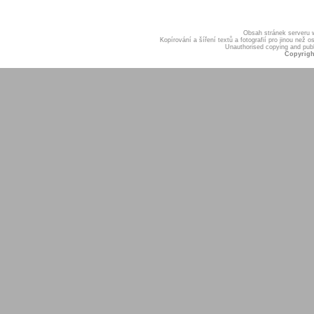
Obsah stránek serveru
Kopírování a šíření textů a fotografií pro jinou ne
Unauthorised copying and publis
Copyrigh