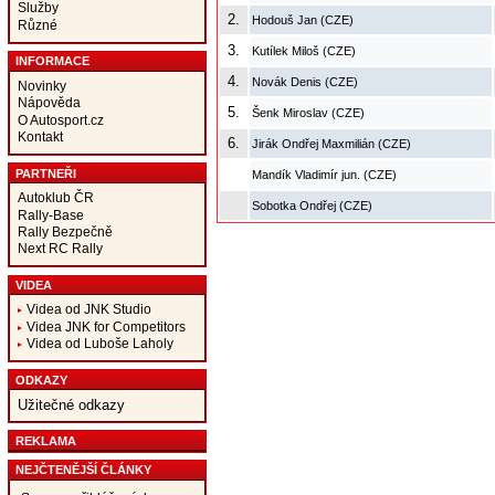
Služby
2.
Hodouš Jan (CZE)
Různé
3.
Kutílek Miloš (CZE)
INFORMACE
4.
Novák Denis (CZE)
Novinky
Nápověda
5.
Šenk Miroslav (CZE)
O Autosport.cz
Kontakt
6.
Jirák Ondřej Maxmilián (CZE)
PARTNEŘI
Mandík Vladimír jun. (CZE)
Autoklub ČR
Sobotka Ondřej (CZE)
Rally-Base
Rally Bezpečně
Next RC Rally
VIDEA
Videa od JNK Studio
Videa JNK for Competitors
Videa od Luboše Laholy
ODKAZY
Užitečné odkazy
REKLAMA
NEJČTENĚJŠÍ ČLÁNKY