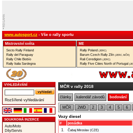
www.autosport.cz
- Vše o rally sportu
Mistrovství­ světa
ME
Secto Rally Finland
Rally Poland
(JERC)
Rally del Paraguay
Barum Czech Rally Zlín
(JERC, MČR)
Rally Chile Biobío
Rali Ceredigion
(JERC)
Rally Italia Sardegna
Rally Five Cities North of Portugal
(J
VYHLEDÁVÁNÍ
MČR v rally 2018
články
kalendář závodů
bodování
Rozšířené vyhledávání
MČR
2WD
2
3
4
5
6
Vozy diesel
SOUKROMÁ INZERCE
#
posádka
Auto/Moto
1.
Čabaj Miroslav (CZE)
Díly/Servis