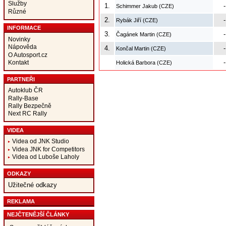
Služby
1.
-
Schimmer Jakub (CZE)
Různé
2.
-
Rybák Jiří (CZE)
INFORMACE
3.
-
Čagánek Martin (CZE)
Novinky
Nápověda
4.
-
Končal Martin (CZE)
O Autosport.cz
-
Kontakt
Holická Barbora (CZE)
PARTNEŘI
Autoklub ČR
Rally-Base
Rally Bezpečně
Next RC Rally
VIDEA
Videa od JNK Studio
Videa JNK for Competitors
Videa od Luboše Laholy
ODKAZY
Užitečné odkazy
REKLAMA
NEJČTENĚJŠÍ ČLÁNKY