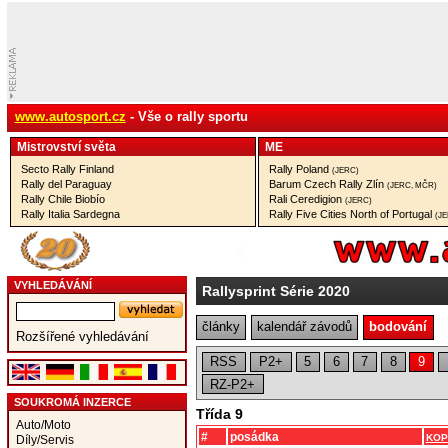
www.autosport.cz
- Vše o rally sportu
Mistrovství­ světa
ME
Secto Rally Finland
Rally Poland
(JERC)
Rally del Paraguay
Barum Czech Rally Zlín
(JERC, MČR)
Rally Chile Biobío
Rali Ceredigion
(JERC)
Rally Italia Sardegna
Rally Five Cities North of Portugal
(J
VYHLEDÁVÁNÍ
Rallysprint Série 2020
články
kalendář závodů
bodování
Rozšířené vyhledávání
RSS
P2+
5
6
7
8
9
RZ-P2+
SOUKROMÁ INZERCE
Třída 9
Auto/Moto
#
posádka
KOP
Díly/Servis