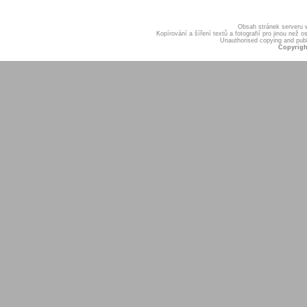
Obsah stránek serveru
Kopírování a šíření textů a fotografií pro jinou ne
Unauthorised copying and publis
Copyrigh