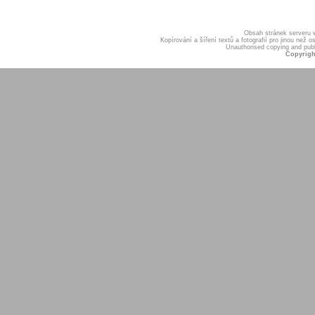
Obsah stránek serveru
Kopírování a šíření textů a fotografií pro jinou ne
Unauthorised copying and publis
Copyrigh