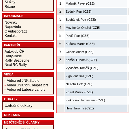
Služby
1.
Malaník Pavel (CZE)
Různé
2.
Zedník Petr (CZE)
INFORMACE
3.
Suchánek Petr (CZE)
Novinky
Nápověda
4.
Mezihorák Ondřej (CZE)
O Autosport.cz
5.
Kontakt
Pavič Petr (CZE)
6.
Kučera Martin (CZE)
PARTNEŘI
Autoklub ČR
7.
Čepela Adam (CZE)
Rally-Base
8.
Konšel Lubomír (CZE)
Rally Bezpečně
Next RC Rally
Vyvlečka Tomáš (CZE)
VIDEA
Zigo Vlastimil (CZE)
Videa od JNK Studio
Nešetřil Petr (CZE)
Videa JNK for Competitors
Videa od Luboše Laholy
Zbíral Marek (CZE)
ODKAZY
Klokočník Tomáš jun. (CZE)
Užitečné odkazy
Helis Jaromír (CZE)
REKLAMA
NEJČTENĚJŠÍ ČLÁNKY