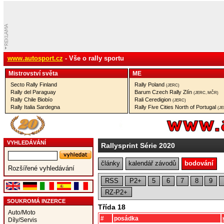
www.autosport.cz
- Vše o rally sportu
Mistrovství­ světa
ME
Secto Rally Finland
Rally Poland
(JERC)
Rally del Paraguay
Barum Czech Rally Zlín
(JERC, MČR)
Rally Chile Biobío
Rali Ceredigion
(JERC)
Rally Italia Sardegna
Rally Five Cities North of Portugal
(J
VYHLEDÁVÁNÍ
Rallysprint Série 2020
články
kalendář závodů
bodování
Rozšířené vyhledávání
RSS
P2+
5
6
7
8
9
RZ-P2+
SOUKROMÁ INZERCE
Třída 18
Auto/Moto
#
posádka
Díly/Servis