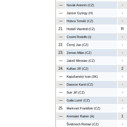
—
-
Novák Antonín (CZ)
—
-
Janzer György (H)
—
-
Hobza Tomáš (CZ)
21.
R
Hodaň Vlastimil (CZ)
—
-
Cosimi Rodolfo (I)
22.
-
Černý Jan (CZ)
23.
-
Zeman Milan (CZ)
—
-
Jakeš Miroslav (CZ)
24.
2
Kulhan Jiří (CZ)
—
-
Kapušanský Ivan (SK)
—
-
Dawson Karel (CZ)
—
-
Sutr Jiří (CZ)
—
-
Galia Lumír (CZ)
25.
-
Markvart František (CZ)
—
1
Kremaier Rainer (A)
-
Švidrnoch Roman (CZ)