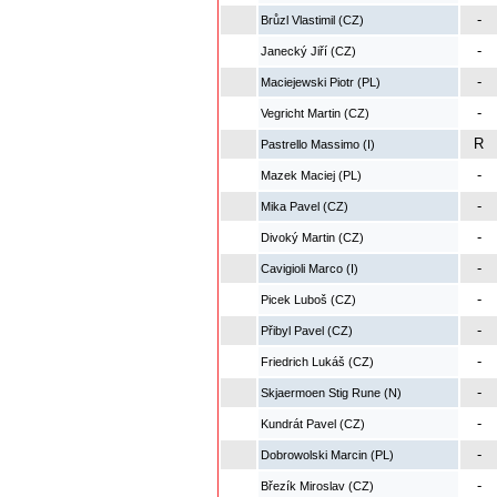
-
Brůzl Vlastimil (CZ)
-
Janecký Jiří (CZ)
-
Maciejewski Piotr (PL)
-
Vegricht Martin (CZ)
R
Pastrello Massimo (I)
-
Mazek Maciej (PL)
-
Mika Pavel (CZ)
-
Divoký Martin (CZ)
-
Cavigioli Marco (I)
-
Picek Luboš (CZ)
-
Přibyl Pavel (CZ)
-
Friedrich Lukáš (CZ)
-
Skjaermoen Stig Rune (N)
-
Kundrát Pavel (CZ)
-
Dobrowolski Marcin (PL)
-
Březík Miroslav (CZ)