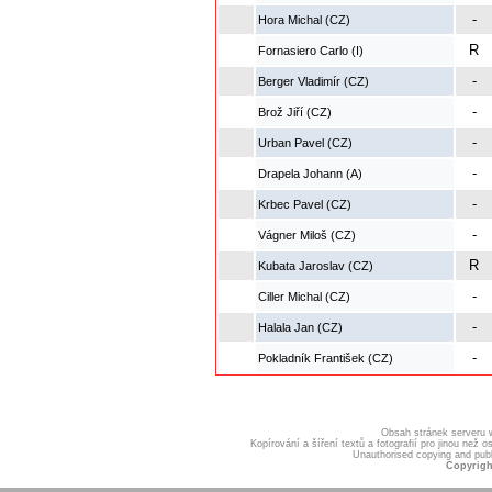
-
Hora Michal (CZ)
R
Fornasiero Carlo (I)
-
Berger Vladimír (CZ)
-
Brož Jiří (CZ)
-
Urban Pavel (CZ)
-
Drapela Johann (A)
-
Krbec Pavel (CZ)
-
Vágner Miloš (CZ)
R
Kubata Jaroslav (CZ)
-
Ciller Michal (CZ)
-
Halala Jan (CZ)
-
Pokladník František (CZ)
Obsah stránek serveru
Kopírování a šíření textů a fotografií pro jinou ne
Unauthorised copying and publis
Copyrigh