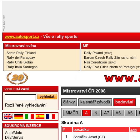
www.autosport.cz
- Vše o rally sportu
Mistrovství­ světa
ME
Secto Rally Finland
Rally Poland
(JERC)
Rally del Paraguay
Barum Czech Rally Zlín
(JERC, MČR)
Rally Chile Biobío
Rali Ceredigion
(JERC)
Rally Italia Sardegna
Rally Five Cities North of Portugal
(J
VYHLEDÁVÁNÍ
Mistrovství ČR 2008
články
kalendář závodů
bodování
Rozšířené vyhledávání
MMČR
A
N
A7
A6
A5
Skupina A
SOUKROMÁ INZERCE
#
posádka
JAN
Auto/Moto
1.
-
Sedláček Josef (CZ)
Díly/Servis