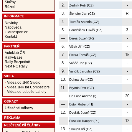
Služby
2.
-
Zedník Petr (CZ)
Různé
3.
R
Šlehofer Jan (CZ)
INFORMACE
4.
-
Tlusťák Antonín (CZ)
Novinky
Nápověda
5.
3
Pondělíček Lukáš (CZ)
O Autosport.cz
Kontakt
—
-
Béreš Jozef (SK)
6.
-
PARTNEŘI
Vlček Jiří (CZ)
Autoklub ČR
7.
15
Pletka Tomáš (CZ)
Rally-Base
Rally Bezpečně
8.
-
Vaňáč Jan (CZ)
Next RC Rally
9.
-
Vančík Jaroslav (CZ)
VIDEA
10.
-
Dohnal Jan (CZ)
Videa od JNK Studio
Videa JNK for Competitors
11.
-
Brynda Petr (CZ)
Videa od Luboše Laholy
—
20
De Luna Andrea (I)
ODKAZY
—
-
Bútor Róbert (H)
Užitečné odkazy
12.
-
Dvořák Josef (CZ)
REKLAMA
—
12
Puszkiel Kacper (PL)
NEJČTENĚJŠÍ ČLÁNKY
13.
-
Skoupil Jiří (CZ)