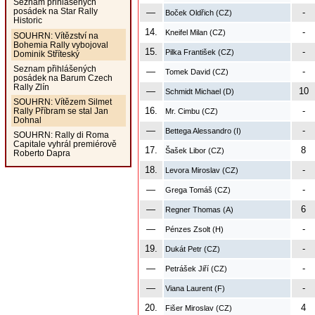
Seznam přihlášených
posádek na Star Rally
—
-
Boček Oldřich (CZ)
Historic
14.
-
Kneifel Milan (CZ)
SOUHRN: Vítězství na
Bohemia Rally vybojoval
15.
-
Pilka František (CZ)
Dominik Stříteský
Seznam přihlášených
—
-
Tomek David (CZ)
posádek na Barum Czech
Rally Zlín
—
10
Schmidt Michael (D)
SOUHRN: Vítězem Silmet
16.
-
Rally Příbram se stal Jan
Mr. Cimbu (CZ)
Dohnal
—
-
Bettega Alessandro (I)
SOUHRN: Rally di Roma
Capitale vyhrál premiérově
17.
8
Šašek Libor (CZ)
Roberto Dapra
18.
-
Levora Miroslav (CZ)
—
-
Grega Tomáš (CZ)
—
6
Regner Thomas (A)
—
-
Pénzes Zsolt (H)
19.
-
Dukát Petr (CZ)
—
-
Petrášek Jiří (CZ)
—
-
Viana Laurent (F)
20.
4
Fišer Miroslav (CZ)