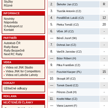
Služby
2.
R
Šlehofer Jan (CZ)
Různé
3.
-
Tlusťák Antonín (CZ)
INFORMACE
4.
12
Pondělíček Lukáš (CZ)
Novinky
Nápověda
5.
20
Pletka Tomáš (CZ)
O Autosport.cz
Kontakt
6.
-
Vlček Jiří (CZ)
—
-
PARTNEŘI
Béreš Jozef (SK)
Autoklub ČR
7.
-
Dohnal Jan (CZ)
Rally-Base
Rally Bezpečně
8.
-
Vančík Jaroslav (CZ)
Next RC Rally
—
-
Bútor Róbert (H)
VIDEA
9.
-
Pilka František (CZ)
Videa od JNK Studio
Videa JNK for Competitors
—
15
Puszkiel Kacper (PL)
Videa od Luboše Laholy
10.
-
Skoupil Jiří (CZ)
ODKAZY
—
-
Tomek David (CZ)
Užitečné odkazy
—
-
Pénzes Zsolt (H)
REKLAMA
11.
-
Kneifel Milan (CZ)
NEJČTENĚJŠÍ ČLÁNKY
—
-
Viana Laurent (F)