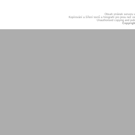
Obsah stránek serveru
Kopírování a šíření textů a fotografií pro jinou ne
Unauthorised copying and publis
Copyrigh