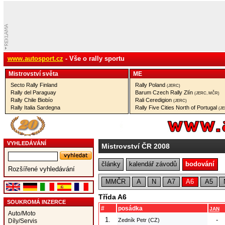
www.autosport.cz
- Vše o rally sportu
Mistrovství­ světa
ME
Secto Rally Finland
Rally Poland
(JERC)
Rally del Paraguay
Barum Czech Rally Zlín
(JERC, MČR)
Rally Chile Biobío
Rali Ceredigion
(JERC)
Rally Italia Sardegna
Rally Five Cities North of Portugal
(J
VYHLEDÁVÁNÍ
Mistrovství ČR 2008
články
kalendář závodů
bodování
Rozšířené vyhledávání
MMČR
A
N
A7
A6
A5
Třída A6
SOUKROMÁ INZERCE
#
posádka
JAN
Auto/Moto
1.
-
Zedník Petr (CZ)
Díly/Servis