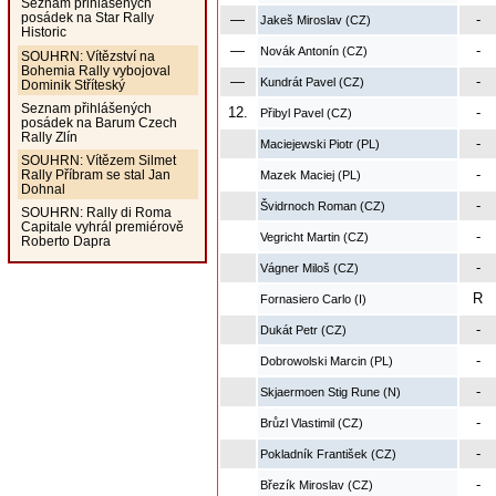
Seznam přihlášených
posádek na Star Rally
—
-
Jakeš Miroslav (CZ)
Historic
—
-
Novák Antonín (CZ)
SOUHRN: Vítězství na
Bohemia Rally vybojoval
—
-
Kundrát Pavel (CZ)
Dominik Stříteský
Seznam přihlášených
12.
-
Přibyl Pavel (CZ)
posádek na Barum Czech
Rally Zlín
-
Maciejewski Piotr (PL)
SOUHRN: Vítězem Silmet
-
Rally Příbram se stal Jan
Mazek Maciej (PL)
Dohnal
-
Švidrnoch Roman (CZ)
SOUHRN: Rally di Roma
Capitale vyhrál premiérově
-
Vegricht Martin (CZ)
Roberto Dapra
-
Vágner Miloš (CZ)
R
Fornasiero Carlo (I)
-
Dukát Petr (CZ)
-
Dobrowolski Marcin (PL)
-
Skjaermoen Stig Rune (N)
-
Brůzl Vlastimil (CZ)
-
Pokladník František (CZ)
-
Březík Miroslav (CZ)