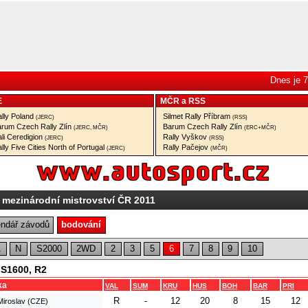
Dnes je 7
E
MČR
a
RSS
lly Poland
Silmet Rally Příbram
(JERC)
(RSS)
rum Czech Rally Zlín
Barum Czech Rally Zlín
(JERC, MČR)
(ERC+MČR)
li Ceredigion
Rally Vyškov
(JERC)
(RSS)
lly Five Cities North of Portugal
Rally Pačejov
(JERC)
(MČR)
 mezinárodní mistrovství ČR 2011
endář závodů
bodování
A
N
S2000
2WD
2
3
5
6
7
8
9
10
 S1600, R2
ka
VAL
SUM
KRU
HUS
BOH
BAR
PRI
R
-
12
20
8
15
12
Miroslav (CZE)