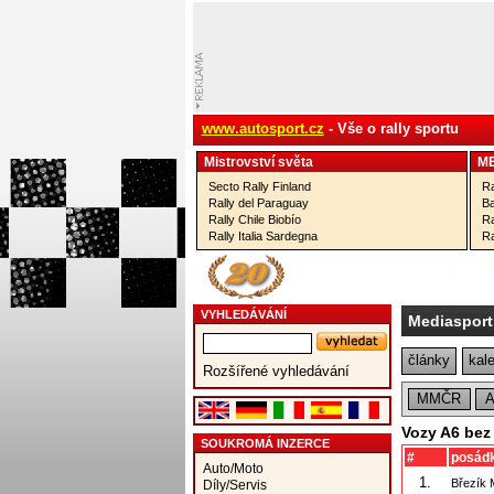
www.autosport.cz
- Vše o rally sportu
Mistrovství­ světa
M
Secto Rally Finland
Ra
Rally del Paraguay
Ba
Rally Chile Biobío
Ra
Rally Italia Sardegna
Ra
VYHLEDÁVÁNÍ
Mediasport
články
kal
Rozšířené vyhledávání
MMČR
Vozy A6 bez
SOUKROMÁ INZERCE
#
posád
Auto/Moto
1.
Březík 
Díly/Servis