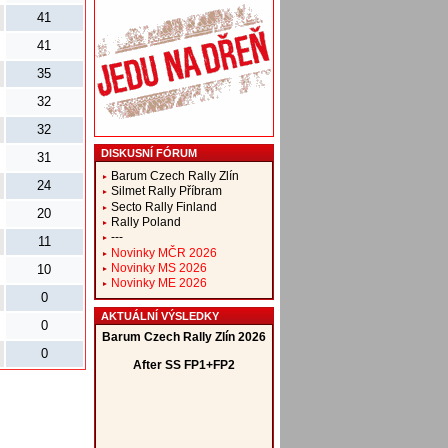
41
41
35
32
32
DISKUSNÍ FÓRUM
31
Barum Czech Rally Zlín
24
Silmet Rally Příbram
Secto Rally Finland
20
Rally Poland
---
11
Novinky MČR 2026
Novinky MS 2026
10
Novinky ME 2026
0
AKTUÁLNÍ VÝSLEDKY
0
0