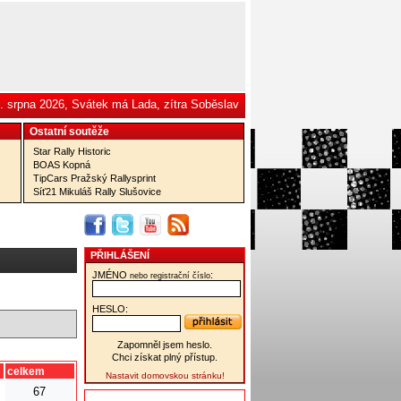
. srpna 2026, Svátek má Lada, zítra Soběslav
Ostatní­ soutěže
Star Rally Historic
BOAS Kopná
TipCars Pražský Rallysprint
Síť21 Mikuláš Rally Slušovice
PŘIHLÁŠENÍ
JMÉNO
:
nebo registrační číslo
HESLO:
Zapomněl jsem heslo.
Chci získat plný přístup.
celkem
Nastavit domovskou stránku!
67