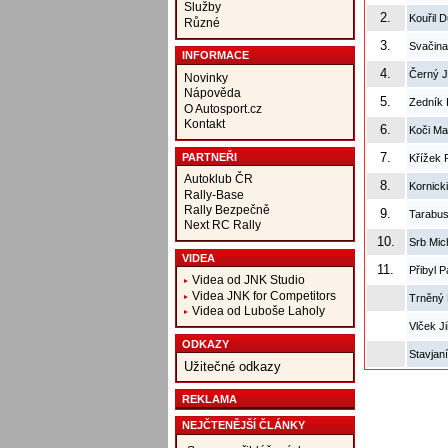
Služby
2.
Kouřil 
Různé
3.
Svačina
INFORMACE
4.
Černý J
Novinky
Nápověda
5.
Zedník 
O Autosport.cz
Kontakt
6.
Koči Ma
7.
PARTNEŘI
Křížek 
Autoklub ČR
8.
Kornick
Rally-Base
Rally Bezpečně
9.
Tarabus
Next RC Rally
10.
Srb Mic
VIDEA
11.
Přibyl 
Videa od JNK Studio
Videa JNK for Competitors
Trněný 
Videa od Luboše Laholy
Vlček Ji
ODKAZY
Stavjan
Užitečné odkazy
REKLAMA
NEJČTENĚJŠÍ ČLÁNKY