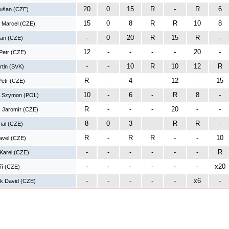
20
0
15
R
-
R
6
Dušan (CZE)
15
0
8
R
R
10
8
 Marcel (CZE)
-
0
20
R
15
R
-
an (CZE)
12
-
-
-
-
20
-
Petr (CZE)
-
-
10
R
10
12
R
rtin (SVK)
R
-
4
-
12
-
15
Petr (CZE)
10
-
6
-
R
8
-
i Szymon (POL)
R
-
-
-
20
-
-
 Jaromír (CZE)
8
0
3
-
R
R
-
hal (CZE)
R
-
R
R
-
-
10
Pavel (CZE)
-
-
-
-
-
-
R
Karel (CZE)
-
-
-
-
-
-
x20
ří (CZE)
-
-
-
-
-
x6
-
ík David (CZE)