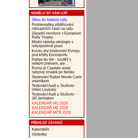
NEMĚLO BY VÁM UJÍT
Okno do historie rally
Problematika přidělování
náhradních časů na rally
Zásadní revoluce v European
Rally Trophy
Módní rádoby-ekologie v
rallysportové praxi
Konec éry mistrovství Evropy
pod křídly Eurosportu
Rallye du Var - soutěž s
velkým jménem, ale...
Roma di Capitale aneb
rallyový zmatek po Italsku
Sledování Rallye Monte Carlo
vrtulníkem
Testování Audi u Slušovic -
Vilém Lovecký
Testování Audi u Slušovic -
Jiří Jermakov
KALENDÁŘ MS 2026
KALENDÁŘ ME 2026
KALENDÁŘ MČR 2026
PŘEHLED ZÁVODŮ
Kalendáře
Výsledky