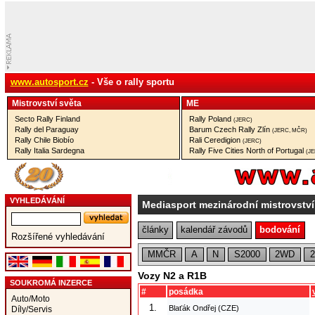
www.autosport.cz
- Vše o rally sportu
Mistrovství­ světa
ME
Secto Rally Finland
Rally Poland
(JERC)
Rally del Paraguay
Barum Czech Rally Zlín
(JERC, MČR)
Rally Chile Biobío
Rali Ceredigion
(JERC)
Rally Italia Sardegna
Rally Five Cities North of Portugal
(J
VYHLEDÁVÁNÍ
Mediasport mezinárodní mistrovství
články
kalendář závodů
bodování
Rozšířené vyhledávání
MMČR
A
N
S2000
2WD
2
Vozy N2 a R1B
SOUKROMÁ INZERCE
#
posádka
Auto/Moto
1.
Blaťák Ondřej (CZE)
Díly/Servis