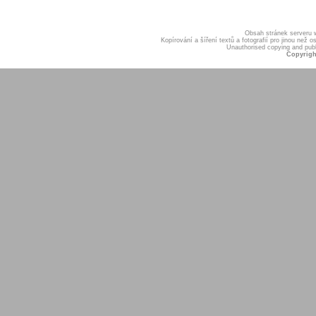
Obsah stránek serveru
Kopírování a šíření textů a fotografií pro jinou ne
Unauthorised copying and publis
Copyrigh