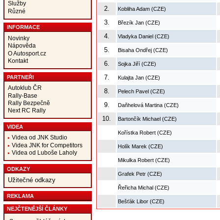
Služby
2.
Kobliha Adam (CZE)
Různé
3.
Březík Jan (CZE)
INFORMACE
4.
Vladyka Daniel (CZE)
Novinky
Nápověda
5.
Bisaha Ondřej (CZE)
O Autosport.cz
Kontakt
6.
Sojka Jiří (CZE)
7.
PARTNEŘI
Kulajta Jan (CZE)
Autoklub ČR
8.
Pelech Pavel (CZE)
Rally-Base
Rally Bezpečně
9.
Daňhelová Martina (CZE)
Next RC Rally
10.
Bartončík Michael (CZE)
VIDEA
Kořístka Robert (CZE)
Videa od JNK Studio
Videa JNK for Competitors
Holík Marek (CZE)
Videa od Luboše Laholy
Mikulka Robert (CZE)
ODKAZY
Grafek Petr (CZE)
Užitečné odkazy
Řeřicha Michal (CZE)
REKLAMA
Bešťák Libor (CZE)
NEJČTENĚJŠÍ ČLÁNKY