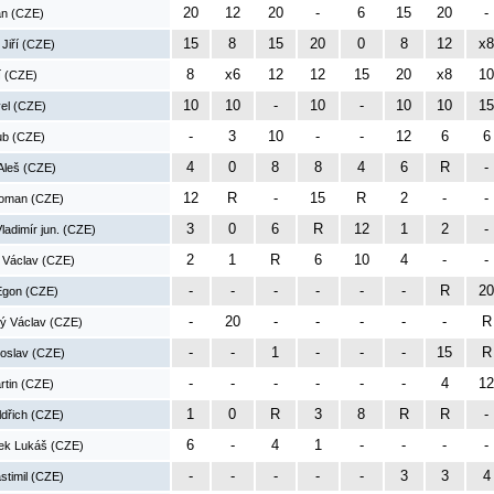
20
12
20
-
6
15
20
-
an (CZE)
15
8
15
20
0
8
12
x8
 Jiří (CZE)
8
x6
12
12
15
20
x8
10
í (CZE)
10
10
-
10
-
10
10
15
el (CZE)
-
3
10
-
-
12
6
6
ub (CZE)
4
0
8
8
4
6
R
-
Aleš (CZE)
12
R
-
15
R
2
-
-
Roman (CZE)
3
0
6
R
12
1
2
-
ladimír jun. (CZE)
2
1
R
6
10
4
-
-
 Václav (CZE)
-
-
-
-
-
-
R
20
Egon (CZE)
-
20
-
-
-
-
-
R
ý Václav (CZE)
-
-
1
-
-
-
15
R
roslav (CZE)
-
-
-
-
-
-
4
12
rtin (CZE)
1
0
R
3
8
R
R
-
dřich (CZE)
6
-
4
1
-
-
-
-
ek Lukáš (CZE)
-
-
-
-
-
3
3
4
stimil (CZE)