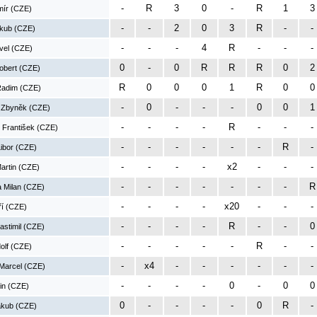
-
R
3
0
-
R
1
3
mír (CZE)
-
-
2
0
3
R
-
-
Jakub (CZE)
-
-
-
4
R
-
-
-
avel (CZE)
0
-
0
R
R
R
0
2
obert (CZE)
R
0
0
0
1
R
0
0
Radim (CZE)
-
0
-
-
-
0
0
1
 Zbyněk (CZE)
-
-
-
-
R
-
-
-
 František (CZE)
-
-
-
-
-
-
R
-
Libor (CZE)
-
-
-
-
x2
-
-
-
artin (CZE)
-
-
-
-
-
-
-
R
a Milan (CZE)
-
-
-
-
x20
-
-
-
ří (CZE)
-
-
-
-
R
-
-
0
astimil (CZE)
-
-
-
-
-
R
-
-
dolf (CZE)
-
x4
-
-
-
-
-
-
Marcel (CZE)
-
-
-
-
0
-
0
0
in (CZE)
0
-
-
-
-
0
R
-
akub (CZE)