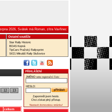
 srpna 2026, Svátek má Roman, zítra Vavřinec
Ostatní­ soutěže
Star Rally Historic
BOAS Kopná
TipCars Pražský Rallysprint
Síť21 Mikuláš Rally Slušovice
PŘIHLÁŠENÍ
JMÉNO
:
nebo registrační číslo
HESLO:
12
13
Zapomněl jsem heslo.
Chci získat plný přístup.
Nastavit domovskou stránku!
celkem