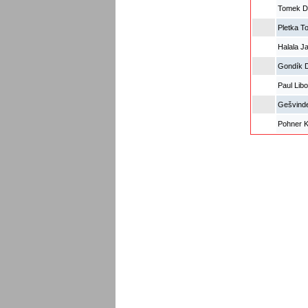
Tomek D
Pletka T
Halala J
Gondík D
Paul Lib
Gešvinde
Pohner K