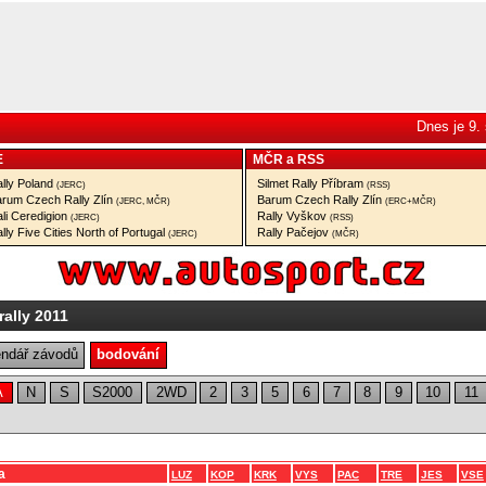
Dnes je 9.
E
MČR
a
RSS
lly Poland
Silmet Rally Příbram
(JERC)
(RSS)
rum Czech Rally Zlín
Barum Czech Rally Zlín
(JERC, MČR)
(ERC+MČR)
li Ceredigion
Rally Vyškov
(JERC)
(RSS)
lly Five Cities North of Portugal
Rally Pačejov
(JERC)
(MČR)
ally 2011
endář závodů
bodování
A
N
S
S2000
2WD
2
3
5
6
7
8
9
10
11
a
LUZ
KOP
KRK
VYS
PAC
TRE
JES
VSE