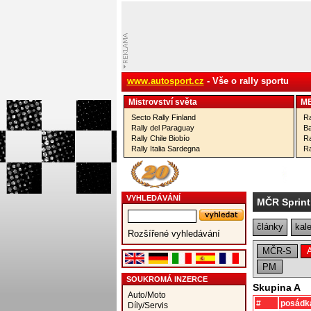
www.autosport.cz
- Vše o rally sportu
Mistrovství­ světa
M
Secto Rally Finland
Ra
Rally del Paraguay
Ba
Rally Chile Biobío
Ra
Rally Italia Sardegna
Ra
VYHLEDÁVÁNÍ
MČR Sprintr
články
kal
Rozšířené vyhledávání
MČR-S
PM
SOUKROMÁ INZERCE
Skupina A
Auto/Moto
#
posádk
Díly/Servis