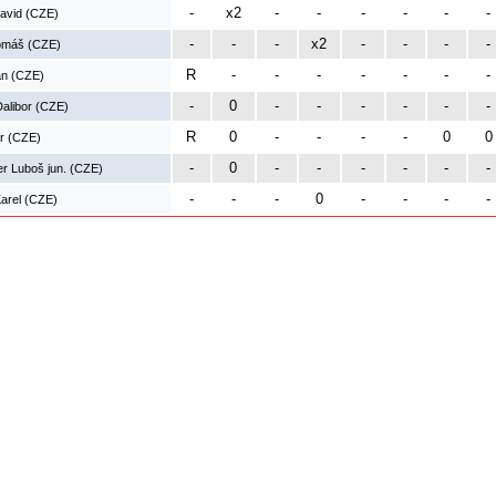
-
x2
-
-
-
-
-
-
avid (CZE)
-
-
-
x2
-
-
-
-
omáš (CZE)
R
-
-
-
-
-
-
-
an (CZE)
-
0
-
-
-
-
-
-
alibor (CZE)
R
0
-
-
-
-
0
0
or (CZE)
-
0
-
-
-
-
-
-
r Luboš jun. (CZE)
-
-
-
0
-
-
-
-
arel (CZE)