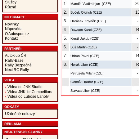
Služby
1.
2
Mandík Vladimír jun. (CZE)
Různé
2.
1
Boček Oldřich (CZE)
INFORMACE
3.
-
Harásek Zbyněk (CZE)
Novinky
Nápověda
4.
R
Dawson Karel (CZE)
O Autosport.cz
5.
-
Kontakt
Klestil Jakub (CZE)
6.
-
Búš Martin (CZE)
PARTNEŘI
Autoklub ČR
7.
R
Urban Pavel (CZE)
Rally-Base
8.
R
Horák Libor (CZE)
Rally Bezpečně
Next RC Rally
-
Petružela Milan (CZE)
VIDEA
-
Gondík Dalibor (CZE)
Videa od JNK Studio
-
Slavata Libor (CZE)
Videa JNK for Competitors
Videa od Luboše Laholy
ODKAZY
Užitečné odkazy
REKLAMA
NEJČTENĚJŠÍ ČLÁNKY