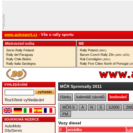
www.autosport.cz
- Vše o rally sportu
Mistrovství­ světa
ME
Secto Rally Finland
Rally Poland
(JERC)
Rally del Paraguay
Barum Czech Rally Zlín
(JERC, MČR)
Rally Chile Biobío
Rali Ceredigion
(JERC)
Rally Italia Sardegna
Rally Five Cities North of Portugal
(J
VYHLEDÁVÁNÍ
MČR Sprintrally 2011
články
kalendář závodů
bodování
Rozšířené vyhledávání
MČR-S
A
N
S
S2000
2W
PM
SOUKROMÁ INZERCE
Vozy diesel
Auto/Moto
#
posádka
LUZ
Díly/Servis