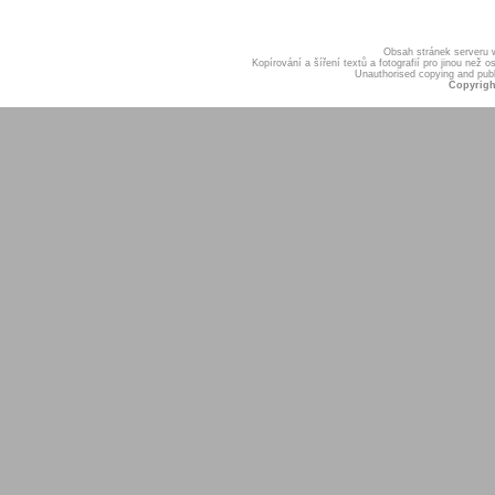
Obsah stránek serveru
Kopírování a šíření textů a fotografií pro jinou ne
Unauthorised copying and publis
Copyrigh