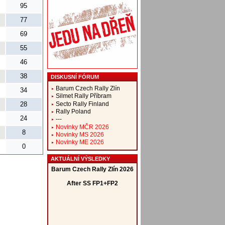
95
77
69
55
46
38
DISKUSNÍ FÓRUM
Barum Czech Rally Zlín
34
Silmet Rally Příbram
Secto Rally Finland
28
Rally Poland
24
---
Novinky MČR 2026
8
Novinky MS 2026
Novinky ME 2026
0
AKTUÁLNÍ VÝSLEDKY