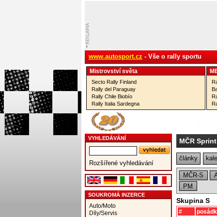
www.autosport.cz
- Vše o rally sportu
Mistrovství­ světa
M
Secto Rally Finland
Ra
Rally del Paraguay
Ba
Rally Chile Biobío
Ra
Rally Italia Sardegna
Ra
VYHLEDÁVÁNÍ
MČR Sprintr
články
kal
Rozšířené vyhledávání
MČR-S
PM
SOUKROMÁ INZERCE
Skupina S
Auto/Moto
#
posádk
Díly/Servis