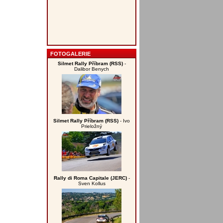
FOTOGALERIE
Silmet Rally Příbram (RSS)
-
Dalibor Benych
Silmet Rally Příbram (RSS)
- Ivo
Prieložný
Rally di Roma Capitale (JERC)
-
Sven Kollus