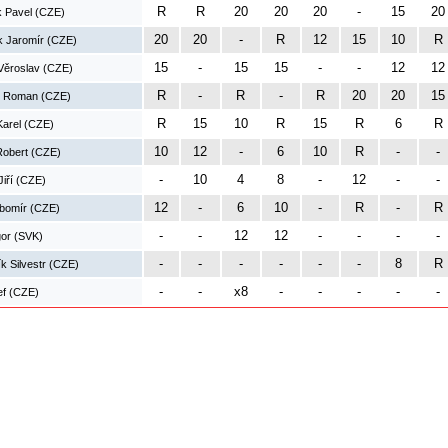
R
R
20
20
20
-
15
20
k Pavel (CZE)
20
20
-
R
12
15
10
R
k Jaromír (CZE)
15
-
15
15
-
-
12
12
Věroslav (CZE)
R
-
R
-
R
20
20
15
ík Roman (CZE)
R
15
10
R
15
R
6
R
Karel (CZE)
10
12
-
6
10
R
-
-
Robert (CZE)
-
10
4
8
-
12
-
-
Jiří (CZE)
12
-
6
10
-
R
-
R
ubomír (CZE)
-
-
12
12
-
-
-
-
gor (SVK)
-
-
-
-
-
-
8
R
ík Silvestr (CZE)
-
-
x8
-
-
-
-
-
ef (CZE)