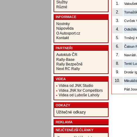
Služby
1.
Valouše
Různé
2.
Tomaští
INFORMACE
3.
Cvrček 
Novinky
Nápověda
4.
Odložil
O Autosport.cz
5.
Kontakt
Trněný 
6.
Čaloun 
PARTNEŘI
Autoklub ČR
7.
Navrátil 
Rally-Base
8.
Tenkl L
Rally Bezpečně
Next RC Rally
9.
Drotár I
VIDEA
10.
Mikulášt
Videa od JNK Studio
Pátl Jos
Videa JNK for Competitors
Videa od Luboše Laholy
ODKAZY
Užitečné odkazy
REKLAMA
NEJČTENĚJŠÍ ČLÁNKY