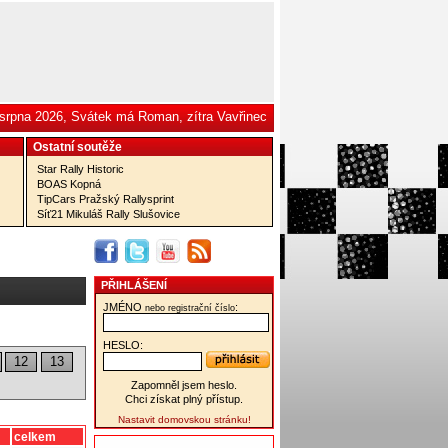
 srpna 2026, Svátek má Roman, zítra Vavřinec
Ostatní­ soutěže
Star Rally Historic
BOAS Kopná
TipCars Pražský Rallysprint
Síť21 Mikuláš Rally Slušovice
PŘIHLÁŠENÍ
JMÉNO
:
nebo registrační číslo
HESLO:
12
13
Zapomněl jsem heslo.
Chci získat plný přístup.
Nastavit domovskou stránku!
celkem