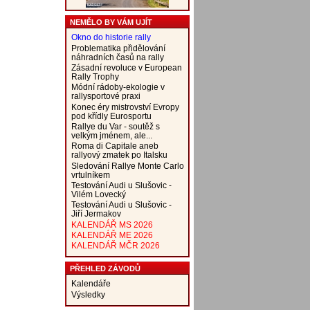
NEMĚLO BY VÁM UJÍT
Okno do historie rally
Problematika přidělování
náhradních časů na rally
Zásadní revoluce v European
Rally Trophy
Módní rádoby-ekologie v
rallysportové praxi
Konec éry mistrovství Evropy
pod křídly Eurosportu
Rallye du Var - soutěž s
velkým jménem, ale...
Roma di Capitale aneb
rallyový zmatek po Italsku
Sledování Rallye Monte Carlo
vrtulníkem
Testování Audi u Slušovic -
Vilém Lovecký
Testování Audi u Slušovic -
Jiří Jermakov
KALENDÁŘ MS 2026
KALENDÁŘ ME 2026
KALENDÁŘ MČR 2026
PŘEHLED ZÁVODŮ
Kalendáře
Výsledky