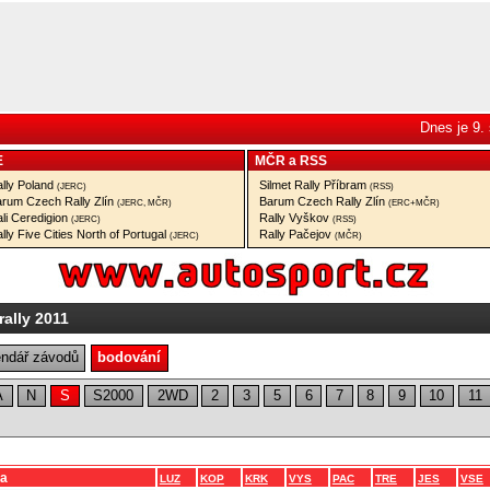
Dnes je 9.
E
MČR
a
RSS
lly Poland
Silmet Rally Příbram
(JERC)
(RSS)
rum Czech Rally Zlín
Barum Czech Rally Zlín
(JERC, MČR)
(ERC+MČR)
li Ceredigion
Rally Vyškov
(JERC)
(RSS)
lly Five Cities North of Portugal
Rally Pačejov
(JERC)
(MČR)
ally 2011
endář závodů
bodování
A
N
S
S2000
2WD
2
3
5
6
7
8
9
10
11
a
LUZ
KOP
KRK
VYS
PAC
TRE
JES
VSE