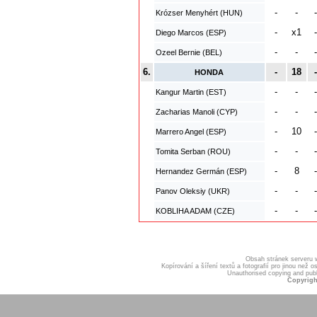
-
-
-
Krózser Menyhért (HUN)
-
x1
-
Diego Marcos (ESP)
-
-
-
Ozeel Bernie (BEL)
6.
-
18
-
HONDA
-
-
-
Kangur Martin (EST)
-
-
-
Zacharias Manoli (CYP)
-
10
-
Marrero Angel (ESP)
-
-
-
Tomita Serban (ROU)
-
8
-
Hernandez Germán (ESP)
-
-
-
Panov Oleksiy (UKR)
-
-
-
KOBLIHA ADAM (CZE)
Obsah stránek serveru
Kopírování a šíření textů a fotografií pro jinou ne
Unauthorised copying and publis
Copyrigh