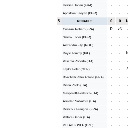
-
-
-
Heloïse Johan (FRA)
-
-
-
Apostolov Stoyan (BGR)
5.
0
0
1
RENAULT
R
x6
-
Consani Robert (FRA)
-
-
-
Slavov Todor (BGR)
-
-
-
Alexandru Filip (ROU)
-
-
1
Doyle Tommy (IRL)
-
-
-
Vescovi Roberto (ITA)
-
-
Taylor Peter (GBR)
-
-
-
Boschetti Petru Antone (FRA)
-
-
-
Diana Paolo (ITA)
-
-
-
Gasperetti Federico (ITA)
-
-
-
Armaleo Salvatore (ITA)
-
-
-
Delecour François (FRA)
-
-
-
Vettore Oscar (ITA)
-
-
-
PETÁK JOSEF (CZE)