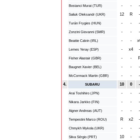
-
-
-
Bostanci Murat (TUR)
12
R
-
Saliuk Oleksandr (UKR)
-
-
-
Turán Frygies (HUN)
-
-
-
Zonzini Giovanni (SMR)
-
-
x
Beattie Calvin (IRL)
-
x4
-
Lemes Yeray (ESP)
-
-
Fisher Alastair (GBR)
-
-
-
Baugnet Xavier (BEL)
-
-
-
McCormack Martin (GBR)
4.
10
0
-
SUBARU
-
-
-
Arai Toshihiro (JPN)
-
-
-
Nikara Jarkko (FIN)
-
-
-
Aigner Andreas (AUT)
R
x2
-
Tempestini Marco (ROU)
-
-
-
Chmykh Mykola (UKR)
10
-
-
Silva Sérgio (PRT)