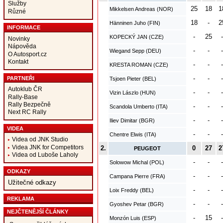
Služby
25
18
1
Mikkelsen Andreas (NOR)
Různé
18
-
2
Hänninen Juho (FIN)
INFORMACE
-
25
-
KOPECKÝ JAN (CZE)
Novinky
Nápověda
-
-
-
Wiegand Sepp (DEU)
O Autosport.cz
Kontakt
-
-
-
KRESTA ROMAN (CZE)
-
-
-
PARTNEŘI
Tsjoen Pieter (BEL)
Autoklub ČR
-
-
-
Vizin Lászlo (HUN)
Rally-Base
Rally Bezpečně
-
-
-
Scandola Umberto (ITA)
Next RC Rally
-
-
-
Iliev Dimitar (BGR)
VIDEA
-
-
-
Chentre Elwis (ITA)
Videa od JNK Studio
Videa JNK for Competitors
2.
0
27
2
PEUGEOT
Videa od Luboše Laholy
-
-
-
Solowow Michal (POL)
ODKAZY
-
-
-
Campana Pierre (FRA)
Užitečné odkazy
-
-
-
Loix Freddy (BEL)
REKLAMA
-
-
-
Gyoshev Petar (BGR)
NEJČTENĚJŠÍ ČLÁNKY
-
15
-
Monzón Luis (ESP)