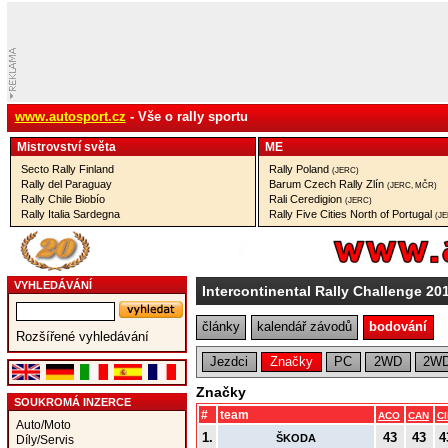
www.autosport.cz
- Vše o rally sportu
Mistrovství­ světa
ME
Secto Rally Finland
Rally Poland
(JERC)
Rally del Paraguay
Barum Czech Rally Zlín
(JERC, MČR)
Rally Chile Biobío
Rali Ceredigion
(JERC)
Rally Italia Sardegna
Rally Five Cities North of Portugal
(J
VYHLEDÁVÁNÍ
Intercontinental Rally Challenge 20
články
kalendář závodů
bodování
Rozšířené vyhledávání
Jezdci
Značky
PC
2WD
2WD
Značky
SOUKROMÁ INZERCE
#
team
ACO
CAN
C
Auto/Moto
1.
43
43
4
ŠKODA
Díly/Servis