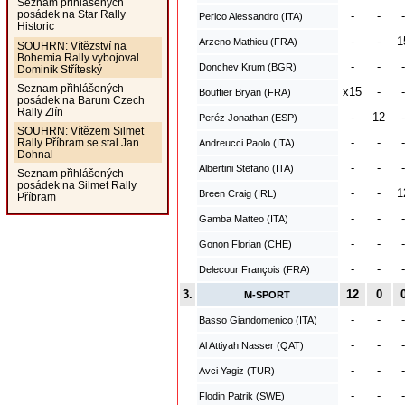
Seznam přihlášených
posádek na Star Rally
-
-
-
Perico Alessandro (ITA)
Historic
-
-
1
Arzeno Mathieu (FRA)
SOUHRN: Vítězství na
Bohemia Rally vybojoval
-
-
-
Donchev Krum (BGR)
Dominik Stříteský
Seznam přihlášených
x15
-
-
Bouffier Bryan (FRA)
posádek na Barum Czech
Rally Zlín
-
12
-
Peréz Jonathan (ESP)
SOUHRN: Vítězem Silmet
-
-
-
Rally Příbram se stal Jan
Andreucci Paolo (ITA)
Dohnal
-
-
-
Albertini Stefano (ITA)
Seznam přihlášených
posádek na Silmet Rally
-
-
1
Breen Craig (IRL)
Příbram
-
-
-
Gamba Matteo (ITA)
-
-
-
Gonon Florian (CHE)
-
-
-
Delecour François (FRA)
3.
12
0
M-SPORT
-
-
-
Basso Giandomenico (ITA)
-
-
-
Al Attiyah Nasser (QAT)
-
-
-
Avci Yagiz (TUR)
-
-
-
Flodin Patrik (SWE)