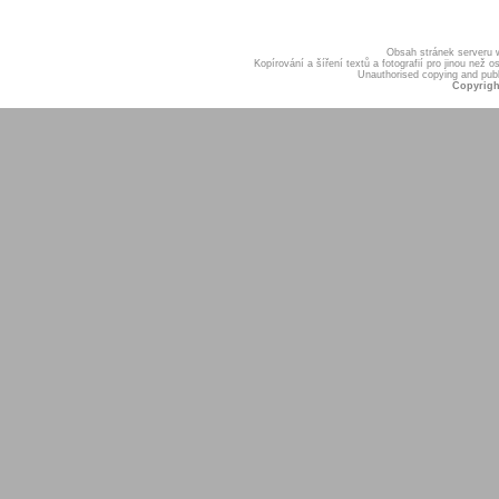
Obsah stránek serveru
Kopírování a šíření textů a fotografií pro jinou ne
Unauthorised copying and publis
Copyrigh