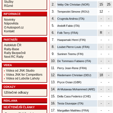
Služby
2.
15
25
Veiby Ole Christian (NOR)
Různé
3.
12
-
Tempestini Simone (ROU)
INFORMACE
4.
-
-
Crugnola Andrea (ITA)
Novinky
Nápověda
5.
-
-
Andolfi Fabio (ITA)
O Autosport.cz
Kontakt
6.
R
-
Folb Terry (FRA)
7.
-
-
PARTNEŘI
Haapamaki Henri (FIN)
Autoklub ČR
8.
-
-
Loubet Pierre-Louis (FRA)
Rally-Base
Rally Bezpečně
9.
-
-
Suninen Teemu (FIN)
Next RC Rally
10.
-
-
De Tommaso Fabiano (ITA)
VIDEA
11.
-
-
Perry Jean-Rene (FRA)
Videa od JNK Studio
Videa JNK for Competitors
12.
18
-
Riedemann Christian (DEU)
Videa od Luboše Laholy
13.
-
-
Pryce Osian (GBR)
ODKAZY
14.
-
-
Al-Mutawaa Mohammed (ARE)
Užitečné odkazy
15.
-
-
Della Casa Federico (CHE)
REKLAMA
16.
-
-
Testa Giuseppe (ITA)
NEJČTENĚJŠÍ ČLÁNKY
17.
-
-
Margaillan Matthieu (FRA)