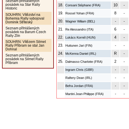
Seznam přihlášených
posádek na Star Rally
18.
10
-
Consani Stéphane (FRA)
Historic
19.
8
-
Rossel Yohan (FRA)
SOUHRN: Vítězství na
Bohemia Rally vybojoval
20.
-
-
Wagner Wiliam (BEL)
Dominik Stříteský
Seznam přihlášených
21.
6
-
Re Alessandro (ITA)
posádek na Barum Czech
Rally Zlín
22.
4
-
Lukács Kornél (HUN)
SOUHRN: Vítězem Silmet
23.
-
-
Rally Příbram se stal Jan
Huttunen Jari (FIN)
Dohnal
24.
R
-
McKenna Daniel (IRL)
Seznam přihlášených
posádek na Silmet Rally
25.
2
-
Dalmasso Charlotte (FRA)
Příbram
-
-
Ingram Chris (GBR)
-
-
Raftery Dean (IRL)
-
-
Befra Jordan (FRA)
-
-
Martini Jean-Philippe (FRA)