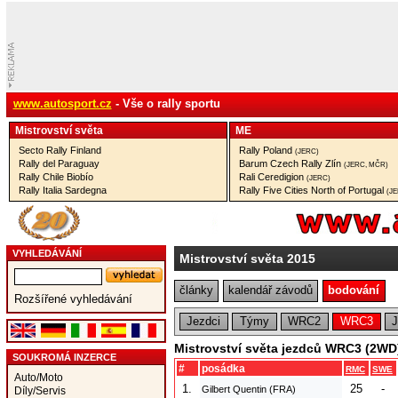
www.autosport.cz
- Vše o rally sportu
Mistrovství­ světa
ME
Secto Rally Finland
Rally Poland
(JERC)
Rally del Paraguay
Barum Czech Rally Zlín
(JERC, MČR)
Rally Chile Biobío
Rali Ceredigion
(JERC)
Rally Italia Sardegna
Rally Five Cities North of Portugal
(J
VYHLEDÁVÁNÍ
Mistrovství světa 2015
články
kalendář závodů
bodování
Rozšířené vyhledávání
Jezdci
Týmy
WRC2
WRC3
Mistrovství světa jezdců WRC3 (2WD
SOUKROMÁ INZERCE
#
posádka
RMC
SWE
Auto/Moto
1.
25
-
Gilbert Quentin (FRA)
Díly/Servis