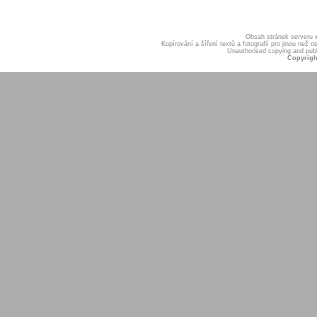
Obsah stránek serveru
Kopírování a šíření textů a fotografií pro jinou ne
Unauthorised copying and publis
Copyrigh