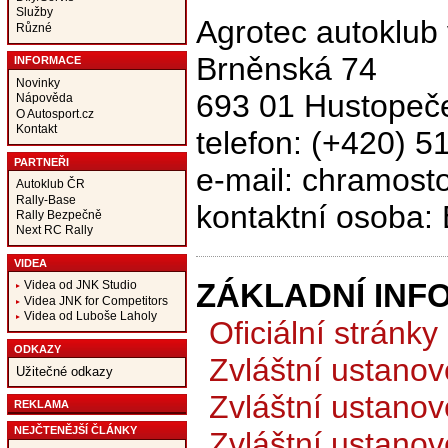
Služby
Agrotec autoklub
Různé
Brněnská 74
INFORMACE
Novinky
693 01 Hustopeč
Nápověda
O Autosport.cz
Kontakt
telefon: (+420) 5
PARTNEŘI
e-mail: chramost
Autoklub ČR
Rally-Base
kontaktní osoba:
Rally Bezpečně
Next RC Rally
VIDEA
ZÁKLADNÍ INF
Videa od JNK Studio
Videa JNK for Competitors
Videa od Luboše Laholy
Oficiální stránky
ODKAZY
Zvláštní ustanov
Užitečné odkazy
Zvláštní ustano
REKLAMA
NEJČTENĚJŠÍ ČLÁNKY
Zvláštní ustanov