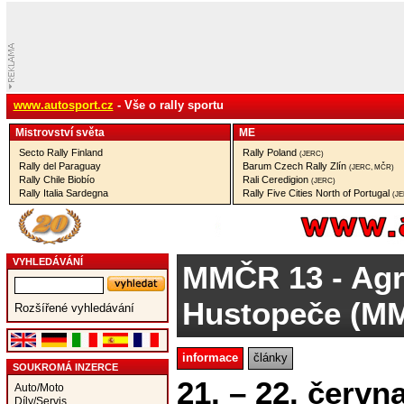
www.autosport.cz
- Vše o rally sportu
Mistrovství­ světa
ME
Secto Rally Finland
Rally Poland
(JERC)
Rally del Paraguay
Barum Czech Rally Zlín
(JERC, MČR)
Rally Chile Biobío
Rali Ceredigion
(JERC)
Rally Italia Sardegna
Rally Five Cities North of Portugal
(J
VYHLEDÁVÁNÍ
MMČR 13
- Agr
Hustopeče (
Rozšířené vyhledávání
informace
články
SOUKROMÁ INZERCE
21. – 22. červn
Auto/Moto
Díly/Servis