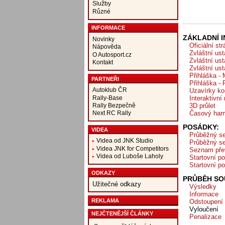
Služby
Různé
INFORMACE
ZÁKLADNÍ 
Novinky
Oficiální st
Nápověda
Zvláštní us
O Autosport.cz
Zvláštní us
Kontakt
Zvláštní us
Přihláška -
PARTNEŘI
Přihláška -
Autoklub ČR
Uzavírky ko
Rally-Base
Interaktivní
3D průlet
Rally Bezpečně
Časový har
Next RC Rally
POSÁDKY:
VIDEA
Průběžný s
Videa od JNK Studio
Průběžný se
Videa JNK for Competitors
Seznam pře
Videa od Luboše Laholy
Startovní po
Startovní po
ODKAZY
PRŮBĚH SOU
Užitečné odkazy
Výsledky
Informace
REKLAMA
Odstoupení
Vyloučení
NEJČTENĚJŠÍ ČLÁNKY
Penalizace