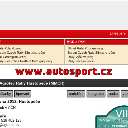
Dnes je 9.
E
MČR
a
RSS
lly Poland
Silmet Rally Příbram
(JERC)
(RSS)
rum Czech Rally Zlín
Barum Czech Rally Zlín
(JERC, MČR)
(ERC+MČR)
li Ceredigion
Rally Vyškov
(JERC)
(RSS)
lly Five Cities North of Portugal
Rally Pačejov
(JERC)
(MČR)
 Agrotec Rally Hustopeče (MMČR)
články
tipování
umístění
fotografie
audio
vid
rvna 2012, Hustopeče
lub v AČR
peče
) 519 402 123
a@agrotec.cz