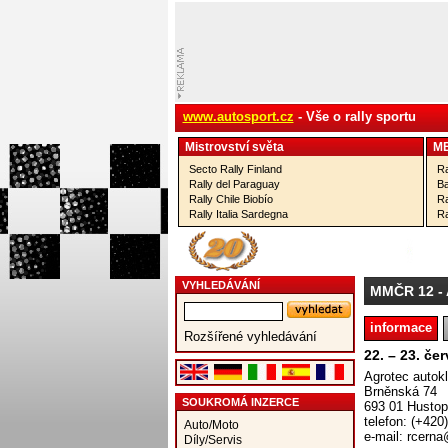
www.autosport.cz
- Vše o rally sportu
Mistrovství­ světa
M
Secto Rally Finland
Ra
Rally del Paraguay
Ba
Rally Chile Biobío
Ra
Rally Italia Sardegna
Ra
VYHLEDÁVÁNÍ
MMČR 12
-
informace
Rozšířené vyhledávání
22. – 23. če
Agrotec autok
Brněnská 74
SOUKROMÁ INZERCE
693 01 Husto
telefon: (+420
Auto/Moto
e-mail: rcern
Díly/Servis