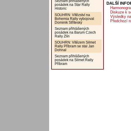
Seznam přihlášených
DALŠÍ INF
posádek na Star Rally
Harmonogram
Historic
Diskuze k s
SOUHRN: Vítězství na
Výsledky na
Bohemia Rally vybojoval
Předchozí r
Dominik Stříteský
Seznam přihlášených
posádek na Barum Czech
Rally Zlín
SOUHRN: Vítězem Silmet
Rally Příbram se stal Jan
Dohnal
Seznam přihlášených
posádek na Silmet Rally
Příbram