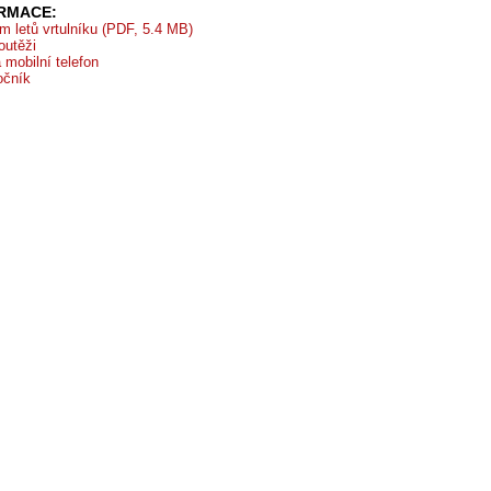
ORMACE:
 letů vrtulníku (PDF, 5.4 MB)
outěži
 mobilní telefon
očník