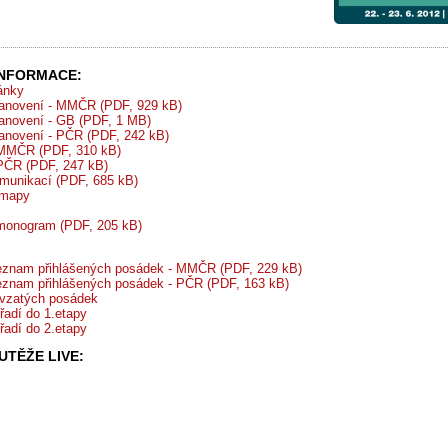
INFORMACE:
ránky
tanovení - MMČR (PDF, 929 kB)
tanovení - GB (PDF, 1 MB)
tanovení - PČR (PDF, 242 kB)
 MMČR (PDF, 310 kB)
 PČR (PDF, 247 kB)
munikací (PDF, 685 kB)
 mapy
monogram (PDF, 205 kB)
eznam přihlášených posádek - MMČR (PDF, 229 kB)
znam přihlášených posádek - PČR (PDF, 163 kB)
vzatých posádek
řadí do 1.etapy
řadí do 2.etapy
TĚŽE LIVE: