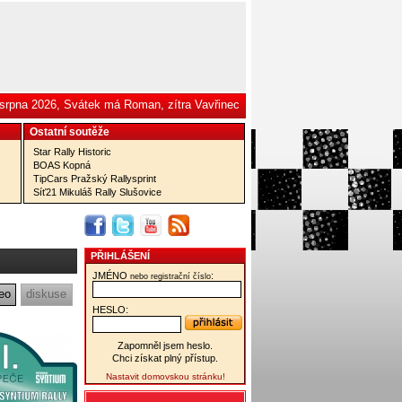
 srpna 2026, Svátek má Roman, zítra Vavřinec
Ostatní­ soutěže
Star Rally Historic
BOAS Kopná
TipCars Pražský Rallysprint
Síť21 Mikuláš Rally Slušovice
PŘIHLÁŠENÍ
JMÉNO
:
nebo registrační číslo
eo
diskuse
HESLO:
Zapomněl jsem heslo.
Chci získat plný přístup.
Nastavit domovskou stránku!