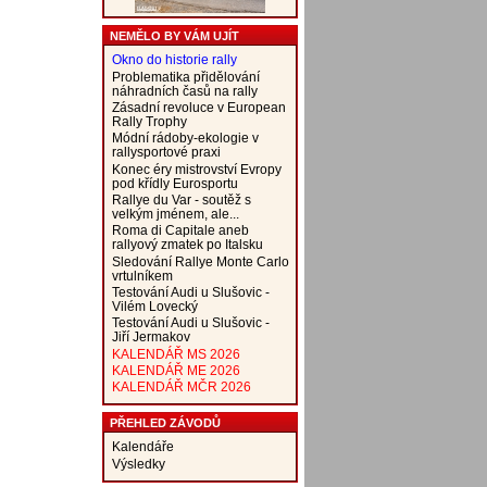
NEMĚLO BY VÁM UJÍT
Okno do historie rally
Problematika přidělování
náhradních časů na rally
Zásadní revoluce v European
Rally Trophy
Módní rádoby-ekologie v
rallysportové praxi
Konec éry mistrovství Evropy
pod křídly Eurosportu
Rallye du Var - soutěž s
velkým jménem, ale...
Roma di Capitale aneb
rallyový zmatek po Italsku
Sledování Rallye Monte Carlo
vrtulníkem
Testování Audi u Slušovic -
Vilém Lovecký
Testování Audi u Slušovic -
Jiří Jermakov
KALENDÁŘ MS 2026
KALENDÁŘ ME 2026
KALENDÁŘ MČR 2026
PŘEHLED ZÁVODŮ
Kalendáře
Výsledky