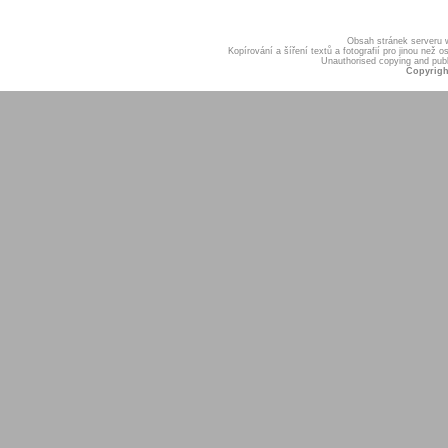
Obsah stránek serveru
Kopírování a šíření textů a fotografií pro jinou ne
Unauthorised copying and publis
Copyrigh