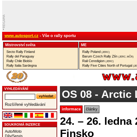
www.autosport.cz
- Vše o rally sportu
Mistrovství­ světa
ME
Secto Rally Finland
Rally Poland
(JERC)
Rally del Paraguay
Barum Czech Rally Zlín
(JERC, MČR)
Rally Chile Biobío
Rali Ceredigion
(JERC)
Rally Italia Sardegna
Rally Five Cities North of Portugal
(J
VYHLEDÁVÁNÍ
OS 08
- Arctic
Rozšířené vyhledávání
informace
články
24. – 26. ledna
SOUKROMÁ INZERCE
Finsko
Auto/Moto
Díly/Servis