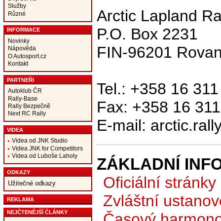
Služby
Arctic Lapland Ra
Různé
P.O. Box 2231
INFORMACE
Novinky
FIN-96201 Rovan
Nápověda
O Autosport.cz
Kontakt
PARTNEŘI
Tel.: +358 16 311
Autoklub ČR
Rally-Base
Fax: +358 16 311
Rally Bezpečně
Next RC Rally
E-mail: arctic.rall
VIDEA
Videa od JNK Studio
Videa JNK for Competitors
Videa od Luboše Laholy
ZÁKLADNÍ INF
ODKAZY
Oficiální stránky
Užitečné odkazy
Zvláštní ustanov
REKLAMA
NEJČTENĚJŠÍ ČLÁNKY
Časový harmono