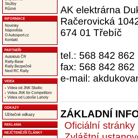
Služby
AK elektrárna Du
Různé
Račerovická 104
INFORMACE
Novinky
674 01 Třebíč
Nápověda
O Autosport.cz
Kontakt
PARTNEŘI
tel.: 568 842 862
Autoklub ČR
Rally-Base
fax: 568 842 862
Rally Bezpečně
Next RC Rally
e-mail: akdukov
VIDEA
Videa od JNK Studio
Videa JNK for Competitors
Videa od Luboše Laholy
ODKAZY
ZÁKLADNÍ INF
Užitečné odkazy
Oficiální stránky
REKLAMA
NEJČTENĚJŠÍ ČLÁNKY
Zvláštní ustanov