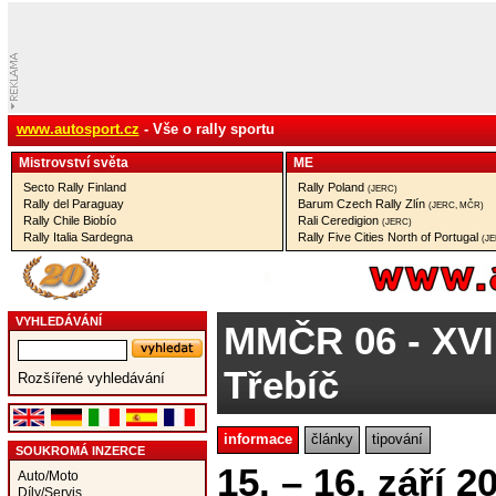
www.autosport.cz
- Vše o rally sportu
Mistrovství­ světa
ME
Secto Rally Finland
Rally Poland
(JERC)
Rally del Paraguay
Barum Czech Rally Zlín
(JERC, MČR)
Rally Chile Biobío
Rali Ceredigion
(JERC)
Rally Italia Sardegna
Rally Five Cities North of Portugal
(J
VYHLEDÁVÁNÍ
MMČR 06
- XVI
Třebíč
Rozšířené vyhledávání
informace
články
tipování
SOUKROMÁ INZERCE
15. – 16. září 2
Auto/Moto
Díly/Servis