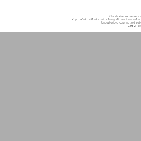
Obsah stránek serveru
Kopírování a šíření textů a fotografií pro jinou ne
Unauthorised copying and publis
Copyrigh