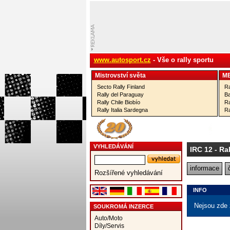
www.autosport.cz
- Vše o rally sportu
Mistrovství­ světa
M
Secto Rally Finland
Ra
Rally del Paraguay
Ba
Rally Chile Biobío
Ra
Rally Italia Sardegna
Ra
VYHLEDÁVÁNÍ
IRC 12
- Ra
informace
Rozšířené vyhledávání
INFO
Nejsou zde 
SOUKROMÁ INZERCE
Auto/Moto
Díly/Servis