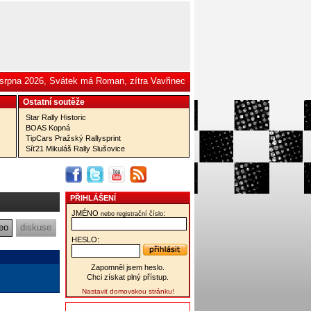
 srpna 2026, Svátek má Roman, zítra Vavřinec
Ostatní­ soutěže
Star Rally Historic
BOAS Kopná
TipCars Pražský Rallysprint
Síť21 Mikuláš Rally Slušovice
PŘIHLÁŠENÍ
JMÉNO
:
nebo registrační číslo
eo
diskuse
HESLO:
Zapomněl jsem heslo.
Chci získat plný přístup.
Nastavit domovskou stránku!