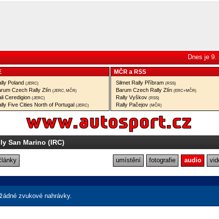
Dnes je 9.
E
MČR
a
RSS
lly Poland
Silmet Rally Příbram
(JERC)
(RSS)
rum Czech Rally Zlín
Barum Czech Rally Zlín
(JERC, MČR)
(ERC+MČR)
li Ceredigion
Rally Vyškov
(JERC)
(RSS)
lly Five Cities North of Portugal
Rally Pačejov
(JERC)
(MČR)
lly San Marino (IRC)
články
umístění
fotografie
audio
vid
žádné zvukové nahrávky.