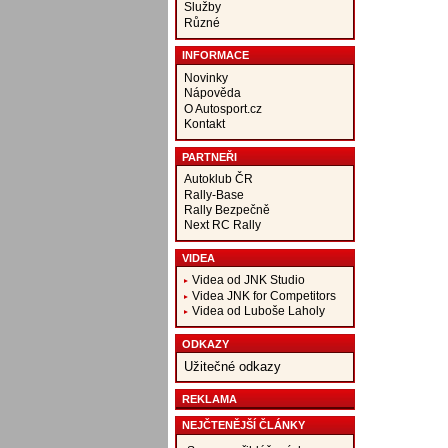
Služby
Různé
INFORMACE
Novinky
Nápověda
O Autosport.cz
Kontakt
PARTNEŘI
Autoklub ČR
Rally-Base
Rally Bezpečně
Next RC Rally
VIDEA
Videa od JNK Studio
Videa JNK for Competitors
Videa od Luboše Laholy
ODKAZY
Užitečné odkazy
REKLAMA
NEJČTENĚJŠÍ ČLÁNKY