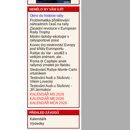
NEMĚLO BY VÁM UJÍT
Okno do historie rally
Problematika přidělování
náhradních časů na rally
Zásadní revoluce v European
Rally Trophy
Módní rádoby-ekologie v
rallysportové praxi
Konec éry mistrovství Evropy
pod křídly Eurosportu
Rallye du Var - soutěž s
velkým jménem, ale...
Roma di Capitale aneb
rallyový zmatek po Italsku
Sledování Rallye Monte Carlo
vrtulníkem
Testování Audi u Slušovic -
Vilém Lovecký
Testování Audi u Slušovic -
Jiří Jermakov
KALENDÁŘ MS 2026
KALENDÁŘ ME 2026
KALENDÁŘ MČR 2026
PŘEHLED ZÁVODŮ
Kalendáře
Výsledky