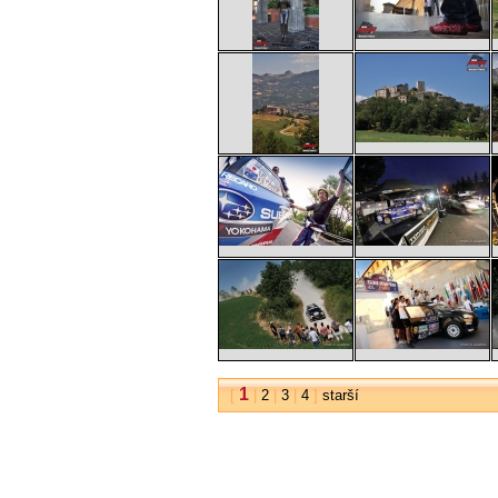
1
[
|
2
|
3
|
4
]
starší