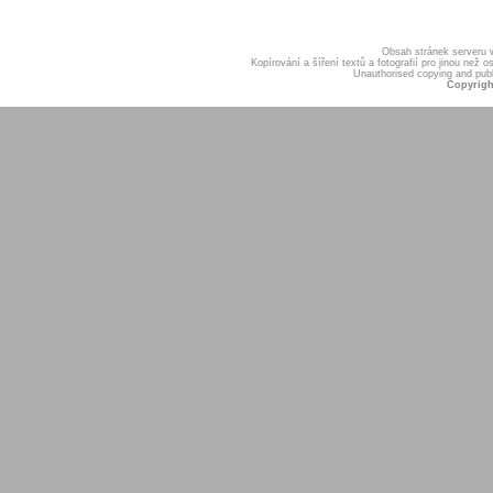
Obsah stránek serveru
Kopírování a šíření textů a fotografií pro jinou ne
Unauthorised copying and publis
Copyrigh