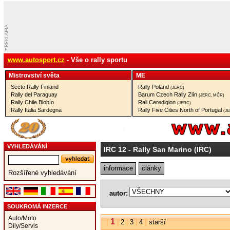
www.autosport.cz
- Vše o rally sportu
Mistrovství­ světa
ME
Secto Rally Finland
Rally Poland
(JERC)
Rally del Paraguay
Barum Czech Rally Zlín
(JERC, MČR)
Rally Chile Biobío
Rali Ceredigion
(JERC)
Rally Italia Sardegna
Rally Five Cities North of Portugal
(J
VYHLEDÁVÁNÍ
IRC 12
- Rally San Marino (IRC)
informace
články
Rozšířené vyhledávání
autor:
SOUKROMÁ INZERCE
Auto/Moto
1
[
|
2
|
3
|
4
]
starší
Díly/Servis