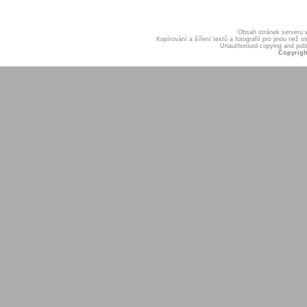
Obsah stránek serveru
Kopírování a šíření textů a fotografií pro jinou ne
Unauthorised copying and publis
Copyrigh