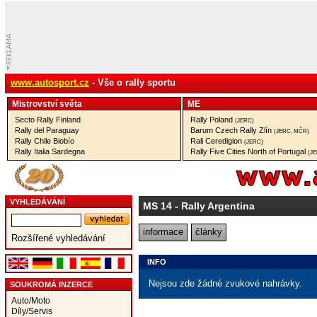
www.autosport.cz
- Vše o rally sportu
Mistrovství­ světa
ME
Secto Rally Finland
Rally Poland
(JERC)
Rally del Paraguay
Barum Czech Rally Zlín
(JERC, MČR)
Rally Chile Biobío
Rali Ceredigion
(JERC)
Rally Italia Sardegna
Rally Five Cities North of Portugal
(J
VYHLEDÁVÁNÍ
MS 14
- Rally Argentina
informace
články
Rozšířené vyhledávání
INFO
Nejsou zde žádné zvukové nahrávky.
SOUKROMÁ INZERCE
Auto/Moto
Díly/Servis