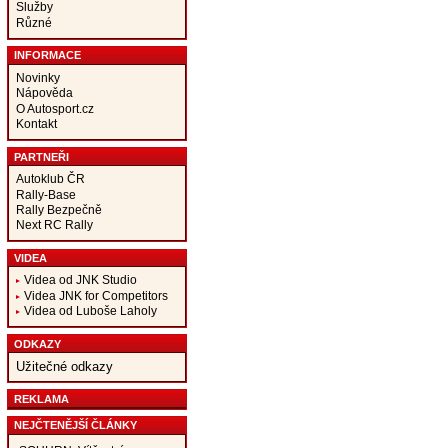
Služby
Různé
INFORMACE
Novinky
Nápověda
O Autosport.cz
Kontakt
PARTNEŘI
Autoklub ČR
Rally-Base
Rally Bezpečně
Next RC Rally
VIDEA
Videa od JNK Studio
Videa JNK for Competitors
Videa od Luboše Laholy
ODKAZY
Užitečné odkazy
REKLAMA
NEJČTENĚJŠÍ ČLÁNKY