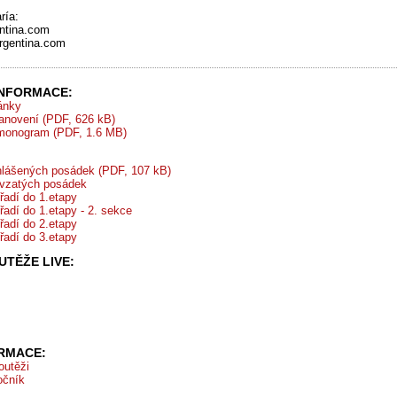
ría:
entina.com
rgentina.com
INFORMACE:
ránky
tanovení (PDF, 626 kB)
monogram (PDF, 1.6 MB)
lášených posádek (PDF, 107 kB)
vzatých posádek
řadí do 1.etapy
řadí do 1.etapy - 2. sekce
řadí do 2.etapy
řadí do 3.etapy
TĚŽE LIVE:
ORMACE:
outěži
očník