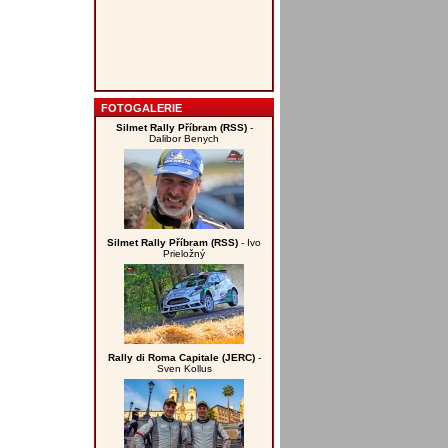
FOTOGALERIE
Silmet Rally Příbram (RSS)
-
Dalibor Benych
Silmet Rally Příbram (RSS)
- Ivo
Prieložný
Rally di Roma Capitale (JERC)
-
Sven Kollus