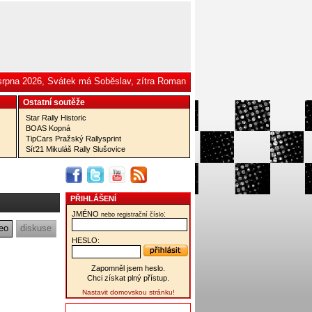
 srpna 2026, Svátek má Soběslav, zítra Roman
Ostatní­ soutěže
Star Rally Historic
BOAS Kopná
TipCars Pražský Rallysprint
Síť21 Mikuláš Rally Slušovice
PŘIHLÁŠENÍ
JMÉNO
:
nebo registrační číslo
eo
diskuse
HESLO:
Zapomněl jsem heslo.
Chci získat plný přístup.
Nastavit domovskou stránku!