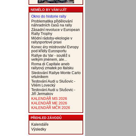
NEMĚLO BY VÁM UJÍT
Okno do historie rally
Problematika přidělování
náhradních časů na rally
Zásadní revoluce v European
Rally Trophy
Módní rádoby-ekologie v
rallysportové praxi
Konec éry mistrovství Evropy
pod křídly Eurosportu
Rallye du Var - soutěž s
velkým jménem, ale...
Roma di Capitale aneb
rallyový zmatek po Italsku
Sledování Rallye Monte Carlo
vrtulníkem
Testování Audi u Slušovic -
Vilém Lovecký
Testování Audi u Slušovic -
Jiří Jermakov
KALENDÁŘ MS 2026
KALENDÁŘ ME 2026
KALENDÁŘ MČR 2026
PŘEHLED ZÁVODŮ
Kalendáře
Výsledky