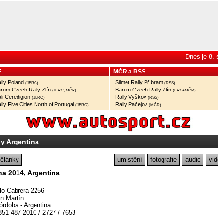
Dnes je 8.
E
MČR
a
RSS
lly Poland
Silmet Rally Příbram
(JERC)
(RSS)
rum Czech Rally Zlín
Barum Czech Rally Zlín
(JERC, MČR)
(ERC+MČR)
li Ceredigion
Rally Vyškov
(JERC)
(RSS)
lly Five Cities North of Portugal
Rally Pačejov
(JERC)
(MČR)
ly Argentina
články
umístění
fotografie
audio
vid
tna 2014, Argentina
s
o Cabrera 2256
an Martín
rdoba - Argentina
351 487-2010 / 2727 / 7653