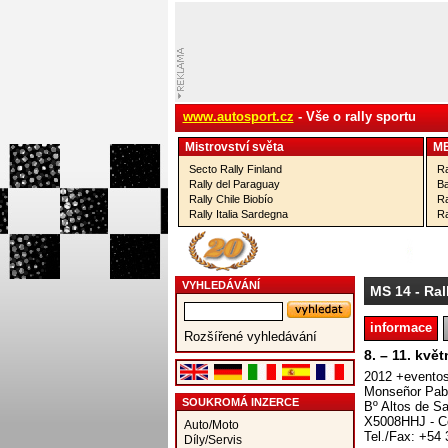
www.autosport.cz
- Vše o rally sportu
Mistrovství­ světa
M
Secto Rally Finland
Ra
Rally del Paraguay
Ba
Rally Chile Biobío
Ra
Rally Italia Sardegna
Ra
VYHLEDÁVÁNÍ
MS 14
- Ral
informace
Rozšířené vyhledávání
8. – 11. kvě
2012 +evento
Monseñor Pabl
SOUKROMÁ INZERCE
Bº Altos de S
X5008HHJ - Có
Auto/Moto
Tel./Fax: +54 
Díly/Servis