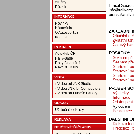
Služby
E-mail Secreta
Různé
info@rallyarg
prensa@rallya
INFORMACE
Novinky
Nápověda
ZÁKLADNÍ 
O Autosport.cz
Oficiální st
Kontakt
Zvláštní us
Časový har
PARTNEŘI
POSÁDKY:
Autoklub ČR
Seznam přih
Rally-Base
Seznam pře
Rally Bezpečně
Startovní po
Next RC Rally
Startovní po
Startovní po
VIDEA
Startovní po
Videa od JNK Studio
PRŮBĚH SOU
Videa JNK for Competitors
Výsledky
Videa od Luboše Laholy
Informace
Odstoupení
ODKAZY
Vyloučení
Užitečné odkazy
Penalizace
DALŠÍ INF
REKLAMA
Diskuze k s
NEJČTENĚJŠÍ ČLÁNKY
Předchozí r