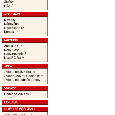
Služby
Různé
INFORMACE
Novinky
Nápověda
O Autosport.cz
Kontakt
PARTNEŘI
Autoklub ČR
Rally-Base
Rally Bezpečně
Next RC Rally
VIDEA
Videa od JNK Studio
Videa JNK for Competitors
Videa od Luboše Laholy
ODKAZY
Užitečné odkazy
REKLAMA
NEJČTENĚJŠÍ ČLÁNKY