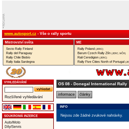
www.autosport.cz
- Vše o rally sportu
Mistrovství­ světa
ME
Secto Rally Finland
Rally Poland
(JERC)
Rally del Paraguay
Barum Czech Rally Zlín
(JERC, MČR)
Rally Chile Biobío
Rali Ceredigion
(JERC)
Rally Italia Sardegna
Rally Five Cities North of Portugal
(J
VYHLEDÁVÁNÍ
OS 08
- Donegal International Rally
informace
články
Rozšířené vyhledávání
INFO
Nejsou zde žádné zvukové nahrávky.
SOUKROMÁ INZERCE
Auto/Moto
Díly/Servis