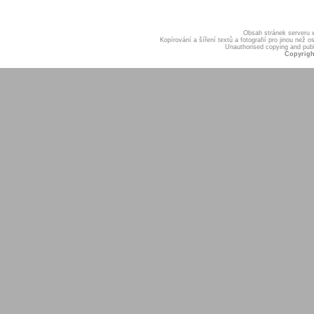
Obsah stránek serveru
Kopírování a šíření textů a fotografií pro jinou ne
Unauthorised copying and publis
Copyrigh