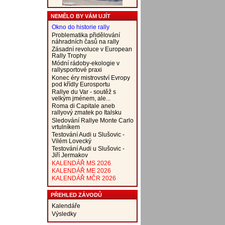
NEMĚLO BY VÁM UJÍT
Okno do historie rally
Problematika přidělování
náhradních časů na rally
Zásadní revoluce v European
Rally Trophy
Módní rádoby-ekologie v
rallysportové praxi
Konec éry mistrovství Evropy
pod křídly Eurosportu
Rallye du Var - soutěž s
velkým jménem, ale...
Roma di Capitale aneb
rallyový zmatek po Italsku
Sledování Rallye Monte Carlo
vrtulníkem
Testování Audi u Slušovic -
Vilém Lovecký
Testování Audi u Slušovic -
Jiří Jermakov
KALENDÁŘ MS 2026
KALENDÁŘ ME 2026
KALENDÁŘ MČR 2026
PŘEHLED ZÁVODŮ
Kalendáře
Výsledky