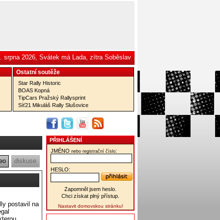
. srpna 2026, Svátek má Lada, zítra Soběslav
Ostatní­ soutěže
Star Rally Historic
BOAS Kopná
TipCars Pražský Rallysprint
Síť21 Mikuláš Rally Slušovice
PŘIHLÁŠENÍ
JMÉNO
:
nebo registrační číslo
eo
diskuse
HESLO:
Zapomněl jsem heslo.
Chci získat plný přístup.
ly postavil na
Nastavit domovskou stránku!
egal
kterou