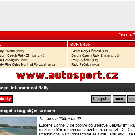
Dnes je 7
E
MČR
a
RSS
lly Poland
Silmet Rally Příbram
(JERC)
(RSS)
rum Czech Rally Zlín
Barum Czech Rally Zlín
(JERC, MČR)
(ERC+MČR)
li Ceredigion
Rally Vyškov
(JERC)
(RSS)
lly Five Cities North of Portugal
Rally Pačejov
(JERC)
(MČR)
egal International Rally
články
fotografie
audio
vid
onegal s tragickým koncem
18. června 2008 • 08:00
Eugene Donnelly se poprvé od únorové Galway Int. Ral
start soutěže irského asfaltového mistrovství. Do Don
International Rally odstartoval se svou Fabií WRC, se 