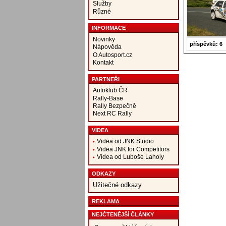
Služby
Různé
INFORMACE
Novinky
příspěvků: 6
Nápověda
O Autosport.cz
Kontakt
PARTNEŘI
Autoklub ČR
Rally-Base
Rally Bezpečně
Next RC Rally
VIDEA
Videa od JNK Studio
Videa JNK for Competitors
Videa od Luboše Laholy
ODKAZY
Užitečné odkazy
REKLAMA
NEJČTENĚJŠÍ ČLÁNKY