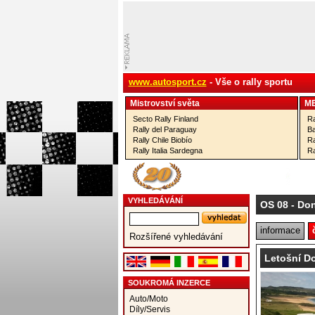
www.autosport.cz
- Vše o rally sportu
Mistrovství­ světa
M
Secto Rally Finland
Ra
Rally del Paraguay
Ba
Rally Chile Biobío
Ra
Rally Italia Sardegna
Ra
VYHLEDÁVÁNÍ
OS 08
- Don
informace
Rozšířené vyhledávání
Letošní D
SOUKROMÁ INZERCE
Auto/Moto
Díly/Servis