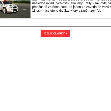
následně ovládl rychlostní zkoušky. Rally však byla n
předčasně zrušena poté, co jeden ze závodních vozů s
11 osmnáctiletého diváka, který vzápětí zemřel.
DALŠÍ ČLÁNKY »