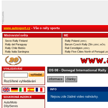
www.autosport.cz
- Vše o rally sportu
Mistrovství­ světa
ME
Secto Rally Finland
Rally Poland
(JERC)
Rally del Paraguay
Barum Czech Rally Zlín
(JERC, MČR)
Rally Chile Biobío
Rali Ceredigion
(JERC)
Rally Italia Sardegna
Rally Five Cities North of Portugal
(J
VYHLEDÁVÁNÍ
OS 08
- Donegal International Rally
informace
články
Rozšířené vyhledávání
INFO
Nejsou zde žádné video nahrávky.
SOUKROMÁ INZERCE
Auto/Moto
Díly/Servis