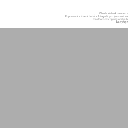
Obsah stránek serveru
Kopírování a šíření textů a fotografií pro jinou ne
Unauthorised copying and publis
Copyrigh