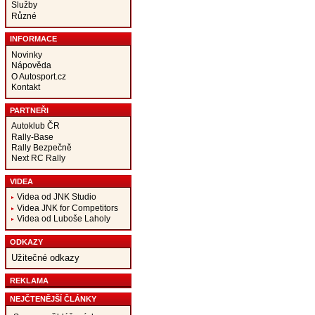
Služby
Různé
INFORMACE
Novinky
Nápověda
O Autosport.cz
Kontakt
PARTNEŘI
Autoklub ČR
Rally-Base
Rally Bezpečně
Next RC Rally
VIDEA
Videa od JNK Studio
Videa JNK for Competitors
Videa od Luboše Laholy
ODKAZY
Užitečné odkazy
REKLAMA
NEJČTENĚJŠÍ ČLÁNKY