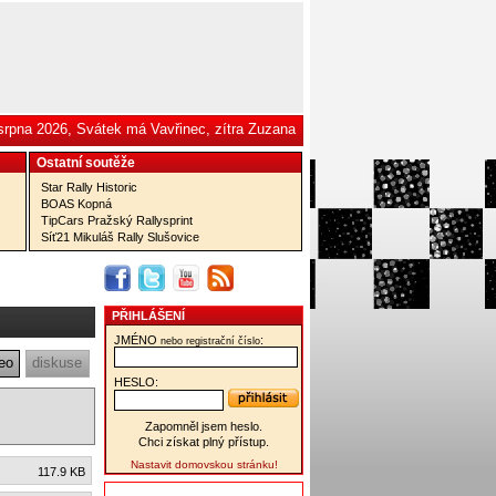
srpna 2026, Svátek má Vavřinec, zítra Zuzana
Ostatní­ soutěže
Star Rally Historic
BOAS Kopná
TipCars Pražský Rallysprint
Síť21 Mikuláš Rally Slušovice
PŘIHLÁŠENÍ
JMÉNO
:
nebo registrační číslo
eo
diskuse
HESLO:
Zapomněl jsem heslo.
Chci získat plný přístup.
Nastavit domovskou stránku!
117.9 KB