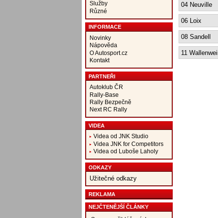
Služby
04 Neuville
Různé
06 Loix
INFORMACE
08 Sandell
Novinky
Nápověda
11 Wallenwe
O Autosport.cz
Kontakt
PARTNEŘI
Autoklub ČR
Rally-Base
Rally Bezpečně
Next RC Rally
VIDEA
Videa od JNK Studio
Videa JNK for Competitors
Videa od Luboše Laholy
ODKAZY
Užitečné odkazy
REKLAMA
NEJČTENĚJŠÍ ČLÁNKY