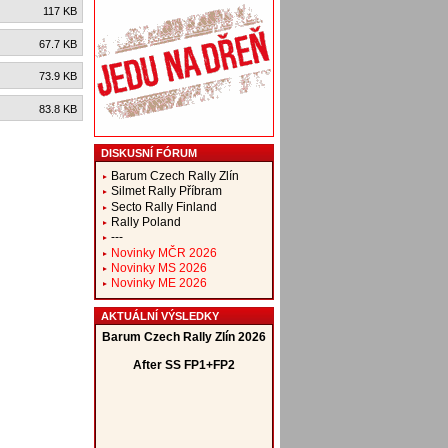
117 KB
67.7 KB
73.9 KB
83.8 KB
DISKUSNÍ FÓRUM
Barum Czech Rally Zlín
Silmet Rally Příbram
Secto Rally Finland
Rally Poland
---
Novinky MČR 2026
Novinky MS 2026
Novinky ME 2026
AKTUÁLNÍ VÝSLEDKY