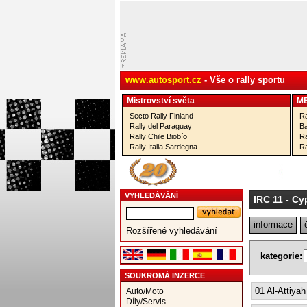
www.autosport.cz
- Vše o rally sportu
Mistrovství­ světa
M
Secto Rally Finland
Ra
Rally del Paraguay
Ba
Rally Chile Biobío
Ra
Rally Italia Sardegna
Ra
VYHLEDÁVÁNÍ
IRC 11
- Cy
informace
Rozšířené vyhledávání
kategorie:
SOUKROMÁ INZERCE
01 Al-Attiyah
Auto/Moto
Díly/Servis