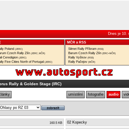
Dnes je 10. 
E
MČR
a
RSS
lly Poland
Silmet Rally Příbram
(JERC)
(RSS)
rum Czech Rally Zlín
Barum Czech Rally Zlín
(JERC, MČR)
(ERC+MČR)
li Ceredigion
Rally Vyškov
(JERC)
(RSS)
lly Five Cities North of Portugal
Rally Pačejov
(JERC)
(MČR)
prus Rally & Golden Stage (IRC)
články
umístění
fotografie
audio
vid
02 Kopecky
160.5 KB