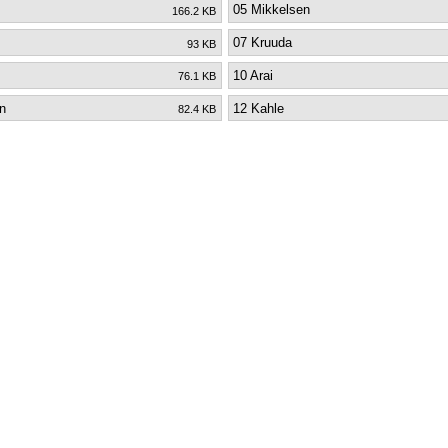
05 Mikkelsen
166.2 KB
07 Kruuda
93 KB
10 Arai
76.1 KB
in
12 Kahle
82.4 KB