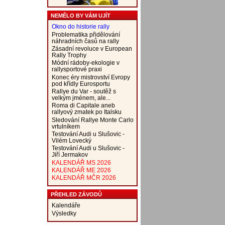
NEMĚLO BY VÁM UJÍT
Okno do historie rally
Problematika přidělování
náhradních časů na rally
Zásadní revoluce v European
Rally Trophy
Módní rádoby-ekologie v
rallysportové praxi
Konec éry mistrovství Evropy
pod křídly Eurosportu
Rallye du Var - soutěž s
velkým jménem, ale...
Roma di Capitale aneb
rallyový zmatek po Italsku
Sledování Rallye Monte Carlo
vrtulníkem
Testování Audi u Slušovic -
Vilém Lovecký
Testování Audi u Slušovic -
Jiří Jermakov
KALENDÁŘ MS 2026
KALENDÁŘ ME 2026
KALENDÁŘ MČR 2026
PŘEHLED ZÁVODŮ
Kalendáře
Výsledky