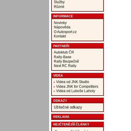
Služby
Různé
INFORMACE
Novinky
Nápověda
O Autosport.cz
Kontakt
PARTNEŘI
Autoklub ČR
Rally-Base
Rally Bezpečně
Next RC Rally
VIDEA
Videa od JNK Studio
Videa JNK for Competitors
Videa od Luboše Laholy
ODKAZY
Užitečné odkazy
REKLAMA
NEJČTENĚJŠÍ ČLÁNKY