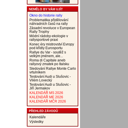
NEMĚLO BY VÁM UJÍT
Okno do historie rally
Problematika přidělování
náhradních časů na rally
Zásadní revoluce v European
Rally Trophy
Módní rádoby-ekologie v
rallysportové praxi
Konec éry mistrovství Evropy
pod křídly Eurosportu
Rallye du Var - soutěž s
velkým jménem, ale...
Roma di Capitale aneb
rallyový zmatek po Italsku
Sledování Rallye Monte Carlo
vrtulníkem
Testování Audi u Slušovic -
Vilém Lovecký
Testování Audi u Slušovic -
Jiří Jermakov
KALENDÁŘ MS 2026
KALENDÁŘ ME 2026
KALENDÁŘ MČR 2026
PŘEHLED ZÁVODŮ
Kalendáře
Výsledky