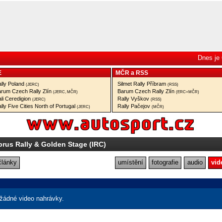
Dnes je 
E
MČR
a
RSS
lly Poland
Silmet Rally Příbram
(JERC)
(RSS)
rum Czech Rally Zlín
Barum Czech Rally Zlín
(JERC, MČR)
(ERC+MČR)
li Ceredigion
Rally Vyškov
(JERC)
(RSS)
lly Five Cities North of Portugal
Rally Pačejov
(JERC)
(MČR)
prus Rally & Golden Stage (IRC)
články
umístění
fotografie
audio
vid
žádné video nahrávky.