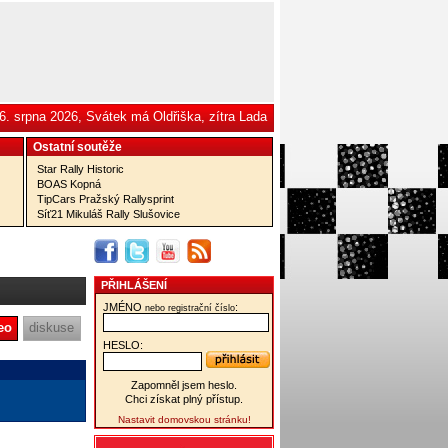
6. srpna 2026, Svátek má Oldřiška, zítra Lada
Ostatní­ soutěže
Star Rally Historic
BOAS Kopná
TipCars Pražský Rallysprint
Síť21 Mikuláš Rally Slušovice
PŘIHLÁŠENÍ
JMÉNO
:
nebo registrační číslo
eo
diskuse
HESLO:
Zapomněl jsem heslo.
Chci získat plný přístup.
Nastavit domovskou stránku!