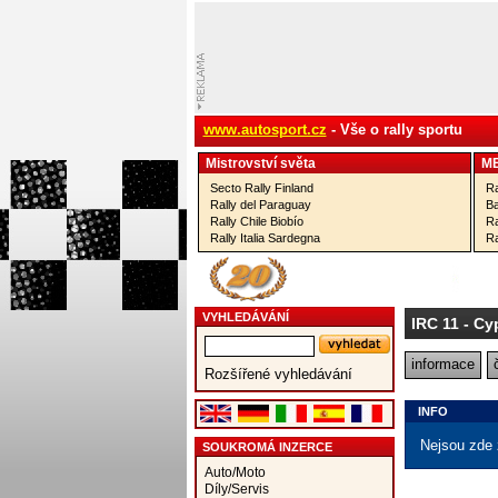
www.autosport.cz
- Vše o rally sportu
Mistrovství­ světa
M
Secto Rally Finland
Ra
Rally del Paraguay
Ba
Rally Chile Biobío
Ra
Rally Italia Sardegna
Ra
VYHLEDÁVÁNÍ
IRC 11
- Cy
informace
Rozšířené vyhledávání
INFO
Nejsou zde 
SOUKROMÁ INZERCE
Auto/Moto
Díly/Servis