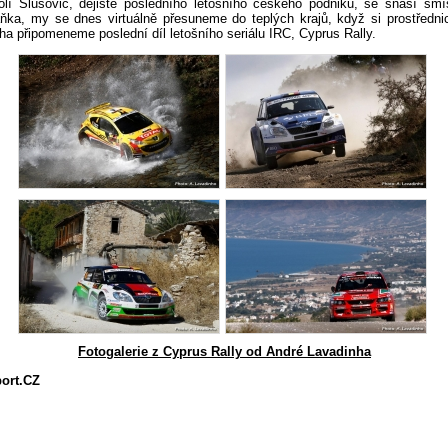
lí Slušovic, dějiště posledního letošního českého podniku, se snáší sm
ňka, my se dnes virtuálně přesuneme do teplých krajů, když si prostřednict
a připomeneme poslední díl letošního seriálu IRC, Cyprus Rally.
Fotogalerie z Cyprus Rally od André Lavadinha
port.CZ