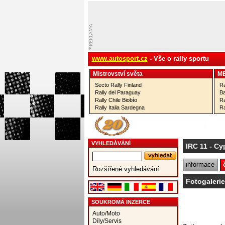
www.autosport.cz
- Vše o rally sportu
Mistrovství­ světa
M
Secto Rally Finland
Ra
Rally del Paraguay
Ba
Rally Chile Biobío
Ra
Rally Italia Sardegna
Ra
VYHLEDÁVÁNÍ
IRC 11
- Cy
informace
Rozšířené vyhledávání
Fotogaleri
SOUKROMÁ INZERCE
Auto/Moto
Díly/Servis