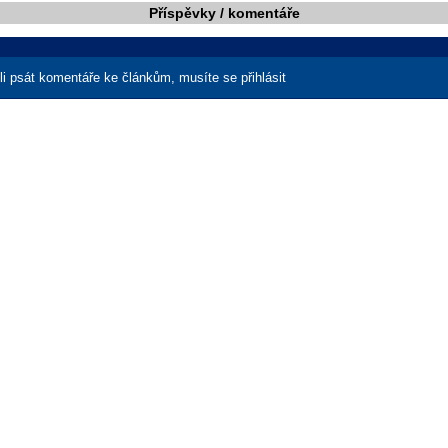
Příspěvky / komentáře
i psát komentáře ke článkům, musíte se přihlásit