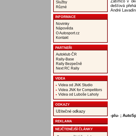
Zatímco v oko
Služby
dešťová přehá
Různé
André Lavadinh
INFORMACE
Novinky
Nápověda
O Autosport.cz
Kontakt
PARTNEŘI
Autoklub ČR
Rally-Base
Rally Bezpečně
Next RC Rally
VIDEA
Videa od JNK Studio
Videa JNK for Competitors
Videa od Luboše Laholy
ODKAZY
Užitečné odkazy
-plu- ; AutoS
REKLAMA
NEJČTENĚJŠÍ ČLÁNKY