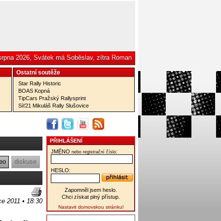
 srpna 2026, Svátek má Soběslav, zítra Roman
Ostatní­ soutěže
Star Rally Historic
BOAS Kopná
TipCars Pražský Rallysprint
Síť21 Mikuláš Rally Slušovice
PŘIHLÁŠENÍ
JMÉNO
:
nebo registrační číslo
eo
diskuse
HESLO:
Zapomněl jsem heslo.
Chci získat plný přístup.
ce 2011 • 18:30
Nastavit domovskou stránku!