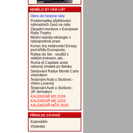
NEMĚLO BY VÁM UJÍT
Okno do historie rally
Problematika přidělování
náhradních časů na rally
Zásadní revoluce v European
Rally Trophy
Módní rádoby-ekologie v
rallysportové praxi
Konec éry mistrovství Evropy
pod křídly Eurosportu
Rallye du Var - soutěž s
velkým jménem, ale...
Roma di Capitale aneb
rallyový zmatek po Italsku
Sledování Rallye Monte Carlo
vrtulníkem
Testování Audi u Slušovic -
Vilém Lovecký
Testování Audi u Slušovic -
Jiří Jermakov
KALENDÁŘ MS 2026
KALENDÁŘ ME 2026
KALENDÁŘ MČR 2026
PŘEHLED ZÁVODŮ
Kalendáře
Výsledky