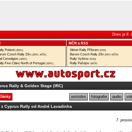
Dnes je 8.
E
MČR
a
RSS
lly Poland
Silmet Rally Příbram
(JERC)
(RSS)
rum Czech Rally Zlín
Barum Czech Rally Zlín
(JERC, MČR)
(ERC+MČR)
li Ceredigion
Rally Vyškov
(JERC)
(RSS)
lly Five Cities North of Portugal
Rally Pačejov
(JERC)
(MČR)
prus Rally & Golden Stage (IRC)
články
umístění
fotografie
audio
vid
e z Cyprus Rally od André Lavadinha
7. prosin