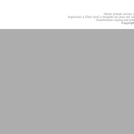
Obsah stránek serveru
Kopírování a šíření textů a fotografií pro jinou ne
Unauthorised copying and publis
Copyrigh