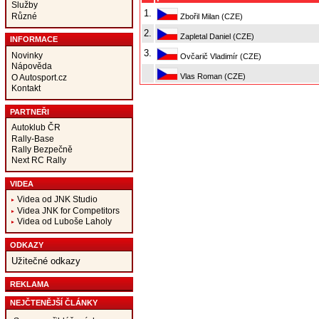
Služby
1.
Různé
Zbořil Milan (CZE)
2.
Zapletal Daniel (CZE)
INFORMACE
3.
Novinky
Ovčarič Vladimír (CZE)
Nápověda
Vlas Roman (CZE)
O Autosport.cz
Kontakt
PARTNEŘI
Autoklub ČR
Rally-Base
Rally Bezpečně
Next RC Rally
VIDEA
Videa od JNK Studio
Videa JNK for Competitors
Videa od Luboše Laholy
ODKAZY
Užitečné odkazy
REKLAMA
NEJČTENĚJŠÍ ČLÁNKY