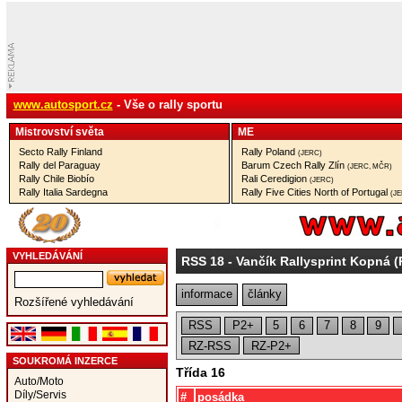
www.autosport.cz
- Vše o rally sportu
Mistrovství­ světa
ME
Secto Rally Finland
Rally Poland
(JERC)
Rally del Paraguay
Barum Czech Rally Zlín
(JERC, MČR)
Rally Chile Biobío
Rali Ceredigion
(JERC)
Rally Italia Sardegna
Rally Five Cities North of Portugal
(J
VYHLEDÁVÁNÍ
RSS 18
- Vančík Rallysprint Kopná 
informace
články
Rozšířené vyhledávání
RSS
P2+
5
6
7
8
9
RZ-RSS
RZ-P2+
SOUKROMÁ INZERCE
Třída 16
Auto/Moto
Díly/Servis
#
posádka