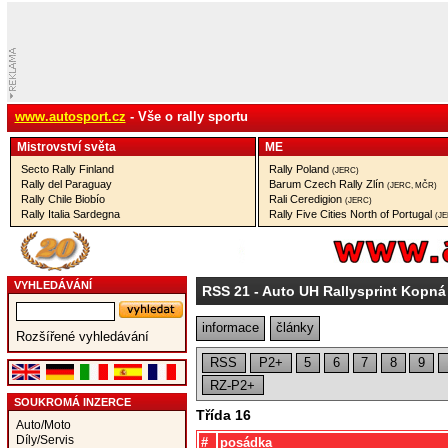
www.autosport.cz
- Vše o rally sportu
Mistrovství­ světa
ME
Secto Rally Finland
Rally Poland
(JERC)
Rally del Paraguay
Barum Czech Rally Zlín
(JERC, MČR)
Rally Chile Biobío
Rali Ceredigion
(JERC)
Rally Italia Sardegna
Rally Five Cities North of Portugal
(J
VYHLEDÁVÁNÍ
RSS 21
- Auto UH Rallysprint Kopná
informace
články
Rozšířené vyhledávání
RSS
P2+
5
6
7
8
9
RZ-P2+
SOUKROMÁ INZERCE
Třída 16
Auto/Moto
Díly/Servis
#
posádka