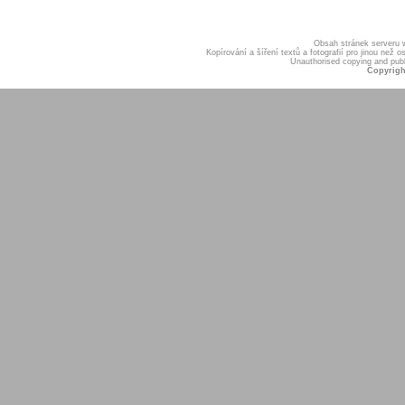
Obsah stránek serveru
Kopírování a šíření textů a fotografií pro jinou ne
Unauthorised copying and publis
Copyrigh