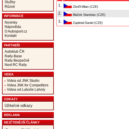
Služby
1.
Různé
Zbořil Milan (CZE)
2.
Blažek Stanislav (CZE)
INFORMACE
3.
Novinky
Zapletal Daniel (CZE)
Nápověda
O Autosport.cz
Kontakt
PARTNEŘI
Autoklub ČR
Rally-Base
Rally Bezpečně
Next RC Rally
VIDEA
Videa od JNK Studio
Videa JNK for Competitors
Videa od Luboše Laholy
ODKAZY
Užitečné odkazy
REKLAMA
NEJČTENĚJŠÍ ČLÁNKY