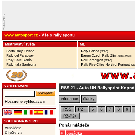
www.autosport.cz
- Vše o rally sportu
Mistrovství­ světa
ME
Secto Rally Finland
Rally Poland
(JERC)
Rally del Paraguay
Barum Czech Rally Zlín
(JERC, MČR)
Rally Chile Biobío
Rali Ceredigion
(JERC)
Rally Italia Sardegna
Rally Five Cities North of Portugal
(J
VYHLEDÁVÁNÍ
RSS 21
- Auto UH Rallysprint Kopná
informace
články
Rozšířené vyhledávání
RSS
P2+
5
6
7
8
9
RZ-P2+
SOUKROMÁ INZERCE
Pohár mládeže
Auto/Moto
Díly/Servis
#
posádka