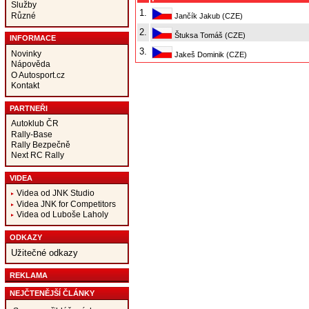
Služby
1.
Různé
Jančík Jakub (CZE)
2.
Štuksa Tomáš (CZE)
INFORMACE
3.
Novinky
Jakeš Dominik (CZE)
Nápověda
O Autosport.cz
Kontakt
PARTNEŘI
Autoklub ČR
Rally-Base
Rally Bezpečně
Next RC Rally
VIDEA
Videa od JNK Studio
Videa JNK for Competitors
Videa od Luboše Laholy
ODKAZY
Užitečné odkazy
REKLAMA
NEJČTENĚJŠÍ ČLÁNKY