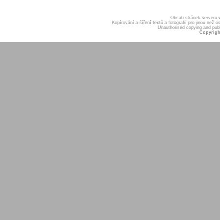
Obsah stránek serveru
Kopírování a šíření textů a fotografií pro jinou ne
Unauthorised copying and publis
Copyrigh