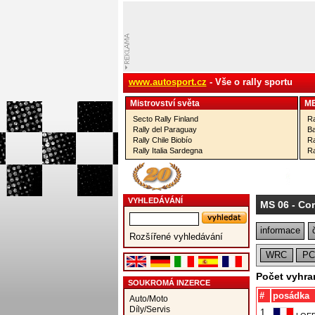
www.autosport.cz
- Vše o rally sportu
Mistrovství­ světa
M
Secto Rally Finland
Ra
Rally del Paraguay
Ba
Rally Chile Biobío
Ra
Rally Italia Sardegna
Ra
VYHLEDÁVÁNÍ
MS 06
- Co
informace
Rozšířené vyhledávání
WRC
P
Počet vyhra
SOUKROMÁ INZERCE
#
posádka
Auto/Moto
Díly/Servis
1.