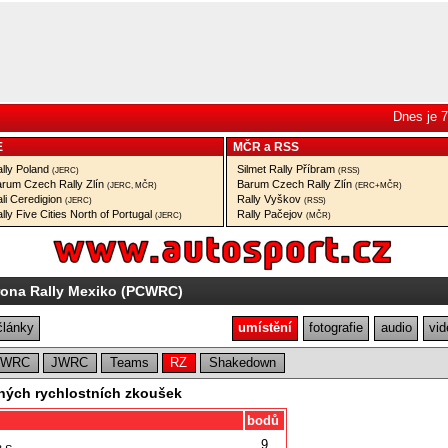
Dnes je 7
E
MČR
a
RSS
lly Poland
Silmet Rally Příbram
(JERC)
(RSS)
rum Czech Rally Zlín
Barum Czech Rally Zlín
(JERC, MČR)
(ERC+MČR)
li Ceredigion
Rally Vyškov
(JERC)
(RSS)
lly Five Cities North of Portugal
Rally Pačejov
(JERC)
(MČR)
rona Rally Mexiko (PCWRC)
články
umístění
fotografie
audio
vid
CWRC
JWRC
Teams
RZ
Shakedown
ných rychlostních zkoušek
bodů
9