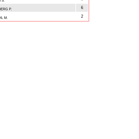
 S.
6
ERG P.
2
L M.