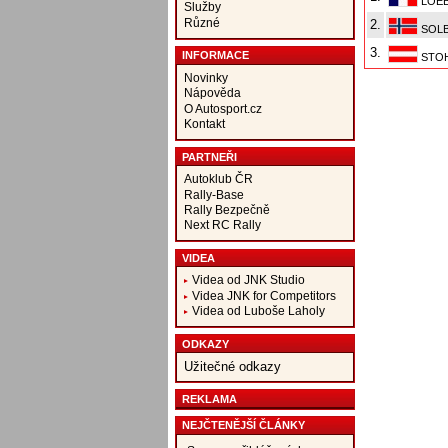
LOEB
Služby
Různé
2.
SOLB
3.
INFORMACE
STOH
Novinky
Nápověda
O Autosport.cz
Kontakt
PARTNEŘI
Autoklub ČR
Rally-Base
Rally Bezpečně
Next RC Rally
VIDEA
Videa od JNK Studio
Videa JNK for Competitors
Videa od Luboše Laholy
ODKAZY
Užitečné odkazy
REKLAMA
NEJČTENĚJŠÍ ČLÁNKY