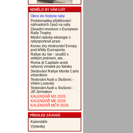
NEMĚLO BY VÁM UJÍT
Okno do historie rally
Problematika přidělování
náhradních časů na rally
Zásadní revoluce v European
Rally Trophy
Módní rádoby-ekologie v
rallysportové praxi
Konec éry mistrovství Evropy
pod křídly Eurosportu
Rallye du Var - soutěž s
velkým jménem, ale...
Roma di Capitale aneb
rallyový zmatek po Italsku
Sledování Rallye Monte Carlo
vrtulníkem
Testování Audi u Slušovic -
Vilém Lovecký
Testování Audi u Slušovic -
Jiří Jermakov
KALENDÁŘ MS 2026
KALENDÁŘ ME 2026
KALENDÁŘ MČR 2026
PŘEHLED ZÁVODŮ
Kalendáře
Výsledky