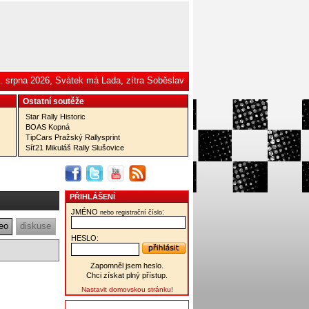
. srpna 2026, Svátek má Lada, zítra Soběslav
Ostatní­ soutěže
Star Rally Historic
BOAS Kopná
TipCars Pražský Rallysprint
Síť21 Mikuláš Rally Slušovice
PŘIHLÁŠENÍ
JMÉNO
:
nebo registrační číslo
eo
diskuse
HESLO:
Zapomněl jsem heslo.
Chci získat plný přístup.
Nastavit domovskou stránku!